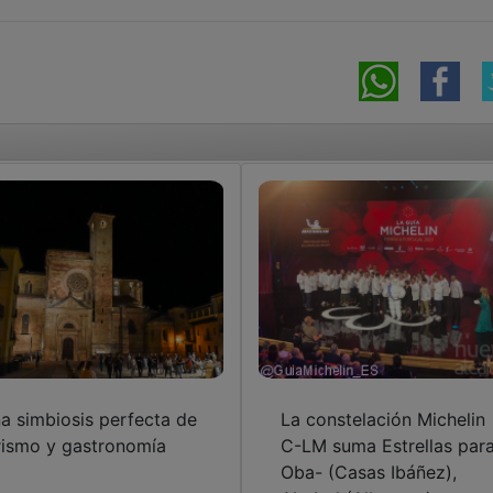
a simbiosis perfecta de
La constelación Michelin
rismo y gastronomía
C-LM suma Estrellas par
Oba- (Casas Ibáñez),
Ababol (Albacete) y
Ancestral (Illescas)