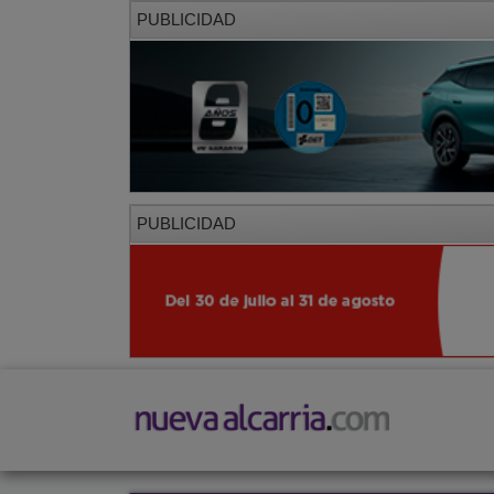
PUBLICIDAD
PUBLICIDAD
PORTADA
LOCAL
PROVINCIA
SOCIED
CORREDOR
Restaurantes
Los sabores de mi tierra
Rest