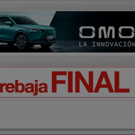
AD Y CULTURA
REGIÓN
DEPORTES
ECONOMÍA
OPIN
auración