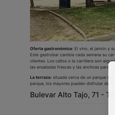
Oferta gastronómica:
El vino, el jamón y s
Este gastrobar cambia cada semana su carta
clientes. Los callos o la carrillera son algu
las ensaladas frescas y las anchoas para ha
La terraza:
situada cerca de un parque infant
parque, los mayores pueden disfrutar del b
Bulevar Alto Tajo, 71 - T