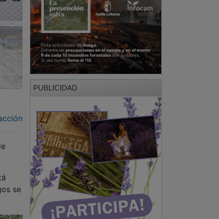
PUBLICIDAD
acción
de
tá
gos se