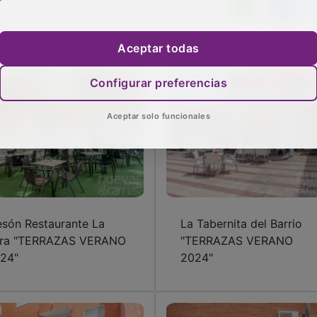
Aceptar todas
Configurar preferencias
Aceptar solo funcionales
són Restaurante La
La Tabernita del Barrio
ra "TERRAZAS VERANO
"TERRAZAS VERANO
24"
2024"