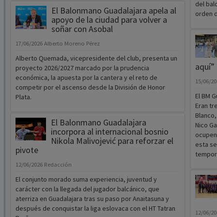
del bal
El Balonmano Guadalajara apela al
orden d
apoyo de la ciudad para volver a
soñar con Asobal
17/06/2026
Alberto Moreno Pérez
Alberto Quemada, vicepresidente del club, presenta un
aquí”
proyecto 2026/2027 marcado por la prudencia
económica, la apuesta por la cantera y el reto de
15/06/2
competir por el ascenso desde la División de Honor
El BM G
Plata.
Eran tr
Blanco,
El Balonmano Guadalajara
Nico Ga
incorpora al internacional bosnio
ocupen 
Nikola Malivojević para reforzar el
esta se
pivote
tempora
12/06/2026
Redacción
El conjunto morado suma experiencia, juventud y
carácter con la llegada del jugador balcánico, que
aterriza en Guadalajara tras su paso por Anaitasuna y
después de conquistar la liga eslovaca con el HT Tatran
12/06/2