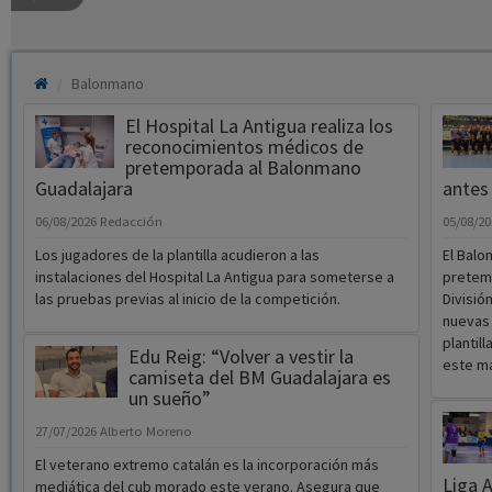
Balonmano
El Hospital La Antigua realiza los
reconocimientos médicos de
pretemporada al Balonmano
Guadalajara
antes 
06/08/2026
Redacción
05/08/2
Los jugadores de la plantilla acudieron a las
El Balo
instalaciones del Hospital La Antigua para someterse a
pretemp
las pruebas previas al inicio de la competición.
Divisió
nuevas 
plantill
Edu Reig: “Volver a vestir la
este ma
camiseta del BM Guadalajara es
un sueño”
27/07/2026
Alberto Moreno
El veterano extremo catalán es la incorporación más
Liga 
mediática del cub morado este verano. Asegura que