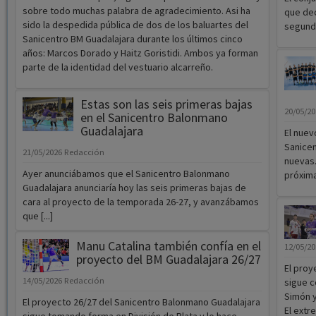
sobre todo muchas palabra de agradecimiento. Asi ha
que dec
sido la despedida pública de dos de los baluartes del
segund
Sanicentro BM Guadalajara durante los últimos cinco
años: Marcos Dorado y Haitz Goristidi. Ambos ya forman
parte de la identidad del vestuario alcarreño.
Estas son las seis primeras bajas
20/05/2
en el Sanicentro Balonmano
Guadalajara
El nuev
Sanicen
21/05/2026
Redacción
nuevas.
Ayer anunciábamos que el Sanicentro Balonmano
próxima
Guadalajara anunciaría hoy las seis primeras bajas de
cara al proyecto de la temporada 26-27, y avanzábamos
que [...]
Manu Catalina también confía en el
12/05/2
proyecto del BM Guadalajara 26/27
El proy
14/05/2026
Redacción
sigue c
Simón y
El proyecto 26/27 del Sanicentro Balonmano Guadalajara
El extr