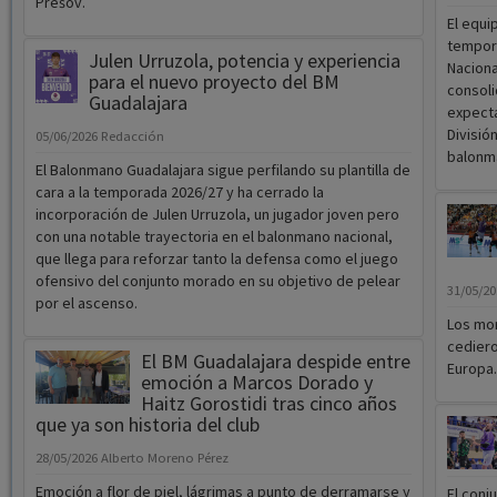
Prešov.
El equi
tempora
Julen Urruzola, potencia y experiencia
Naciona
para el nuevo proyecto del BM
consoli
Guadalajara
expecta
Divisió
05/06/2026
Redacción
balonm
El Balonmano Guadalajara sigue perfilando su plantilla de
cara a la temporada 2026/27 y ha cerrado la
incorporación de Julen Urruzola, un jugador joven pero
con una notable trayectoria en el balonmano nacional,
que llega para reforzar tanto la defensa como el juego
ofensivo del conjunto morado en su objetivo de pelear
31/05/2
por el ascenso.
Los mor
cediero
El BM Guadalajara despide entre
Europa.
emoción a Marcos Dorado y
Haitz Gorostidi tras cinco años
que ya son historia del club
28/05/2026
Alberto Moreno Pérez
Emoción a flor de piel, lágrimas a punto de derramarse y
El conj