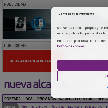
PUBLICIDAD
Tu privacidad es importante
Utilizamos cookies propias y de terc
mostrar publicidad personalizada.
Puedes aceptar todas las cookies o
PUBLICIDAD
Política de cookies
.
Co
PORTADA
LOCAL
PROVINCIA
SOCIEDAD Y CULTURA
REGI
Deportes
Fútbol
Balonmano
Fútbol Sala
Baloncesto
Polideportivo
T