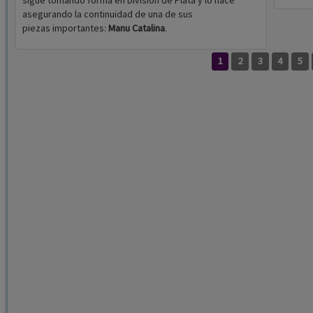
sigue tomando forma en División de Plata y lo hace
asegurando la continuidad de una de sus
piezas importantes:
Manu Catalina
.
1
2
3
4
5