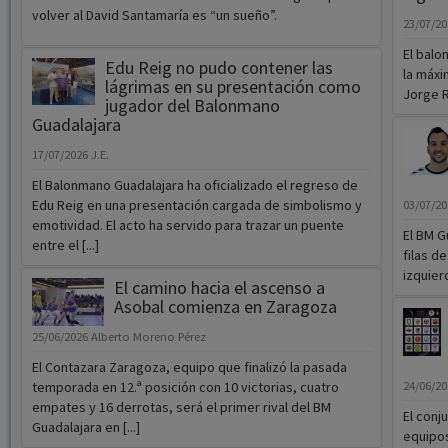
volver al David Santamaría es “un sueño”.
23/07/2
El balo
Edu Reig no pudo contener las
la máxi
lágrimas en su presentación como
Jorge Ro
jugador del Balonmano
Guadalajara
17/07/2026
J.E.
El Balonmano Guadalajara ha oficializado el regreso de
Edu Reig en una presentación cargada de simbolismo y
03/07/2
emotividad. El acto ha servido para trazar un puente
El BM G
entre el [...]
filas d
izquierd
El camino hacia el ascenso a
Asobal comienza en Zaragoza
25/06/2026
Alberto Moreno Pérez
El Contazara Zaragoza, equipo que finalizó la pasada
temporada en 12.ª posición con 10 victorias, cuatro
24/06/2
empates y 16 derrotas, será el primer rival del BM
El conj
Guadalajara en [...]
equipos