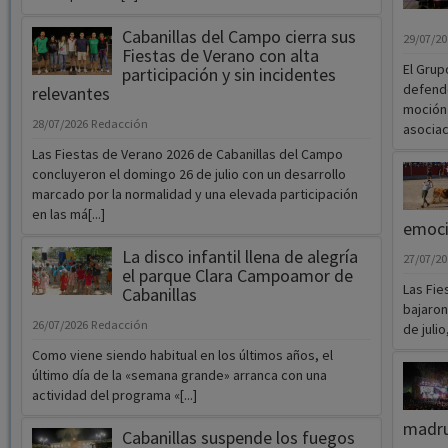
Cabanillas del Campo cierra sus
29/07/2
Fiestas de Verano con alta
El Grup
participación y sin incidentes
defende
relevantes
moción 
28/07/2026
Redacción
asociaci
Las Fiestas de Verano 2026 de Cabanillas del Campo
concluyeron el domingo 26 de julio con un desarrollo
marcado por la normalidad y una elevada participación
en las má[...]
emoc
La disco infantil llena de alegría
27/07/2
el parque Clara Campoamor de
Las Fie
Cabanillas
bajaron
26/07/2026
Redacción
de julio
Como viene siendo habitual en los últimos años, el
último día de la «semana grande» arranca con una
actividad del programa «[...]
madru
Cabanillas suspende los fuegos