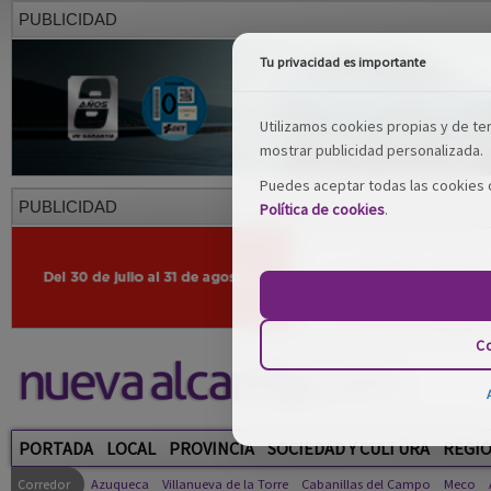
PUBLICIDAD
Tu privacidad es importante
Utilizamos cookies propias y de terc
mostrar publicidad personalizada.
Puedes aceptar todas las cookies o
PUBLICIDAD
Política de cookies
.
Co
PORTADA
LOCAL
PROVINCIA
SOCIEDAD Y CULTURA
REGI
Corredor
Azuqueca
Villanueva de la Torre
Cabanillas del Campo
Meco