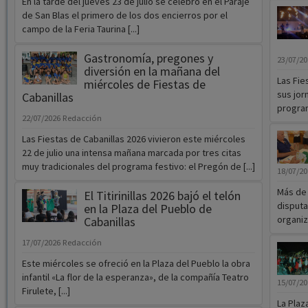
En la tarde del jueves 23 de julio se celebró en el Paraje
de San Blas el primero de los dos encierros por el
campo de la Feria Taurina [...]
Gastronomía, pregones y
23/07/2
diversión en la mañana del
Las Fie
miércoles de Fiestas de
sus jor
Cabanillas
program
22/07/2026
Redacción
Las Fiestas de Cabanillas 2026 vivieron este miércoles
22 de julio una intensa mañana marcada por tres citas
muy tradicionales del programa festivo: el Pregón de [...]
18/07/2
Más de 
El Titirinillas 2026 bajó el telón
disputa
en la Plaza del Pueblo de
organiz
Cabanillas
17/07/2026
Redacción
Este miércoles se ofreció en la Plaza del Pueblo la obra
infantil «La flor de la esperanza», de la compañía Teatro
15/07/2
Firulete, [...]
La Plaz