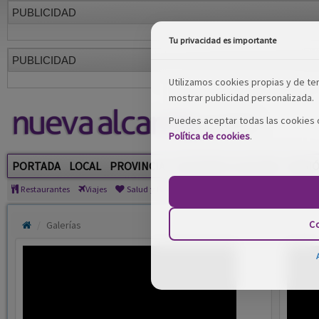
PUBLICIDAD
Tu privacidad es importante
Utilizamos cookies propias y de terc
mostrar publicidad personalizada.
Puedes aceptar todas las cookies o
PUBLICIDAD
Política de cookies
.
Co
PORTADA
LOCAL
PROVINCIA
SOCIEDAD Y CULTURA
REGI
Restaurantes
Viajes
Salud y Belleza
Ciencia
Tecnología
Mo