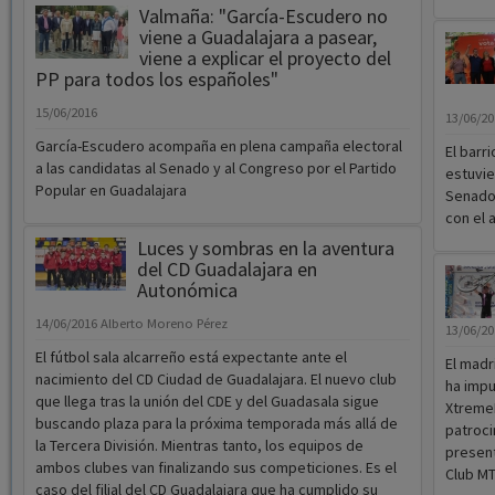
presidente del Senado en funciones, Pío García-
Escudero, el alcalde de la ciudad Antonio Román y el
vicerrector del Campus de Guadalajara de la Universidad
de Alcalá, Carmelo García, entre otros representantes y
15/06/2
autoridades como los vicepresidentes de la Diputación
El horc
Ana Guarinos y Jesús Herranz.
que se 
deporti
recient
Valmaña: "García-Escudero no
viene a Guadalajara a pasear,
viene a explicar el proyecto del
PP para todos los españoles"
15/06/2016
13/06/20
García-Escudero acompaña en plena campaña electoral
El barr
a las candidatas al Senado y al Congreso por el Partido
estuvie
Popular en Guadalajara
Senado 
con el 
Luces y sombras en la aventura
del CD Guadalajara en
Autonómica