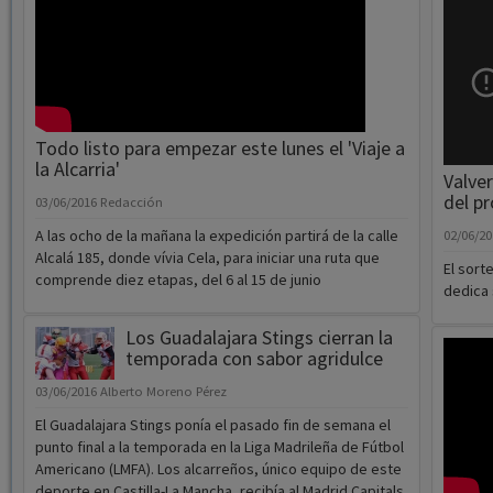
disfrutan de las jornadas
cervantinas de Cifuentes
nombr
05/06/2016
Redacción
03/06/2
Con el doble objetivo de divertir a los más pequeños y
acercarles de manera lúdica a la figura de Cervantes
En la t
2, el p
el direc
Todo listo para empezar este lunes el 'Viaje a
la Alcarria'
Valver
del p
03/06/2016
Redacción
A las ocho de la mañana la expedición partirá de la calle
02/06/2
Alcalá 185, donde vívia Cela, para iniciar una ruta que
El sort
comprende diez etapas, del 6 al 15 de junio
dedica 