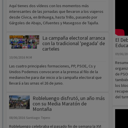
cánce
10/06/2
Este sá
Budia a
¿Aún no sabes cómo fueron las etapas
tercera y cuarta de Journey to the Alcarria?
10/06/2016
Javi López
Aquí tienes dos vídeos con los momentos más
interesantes de las jornadas que llevaron a los viajeros
desde Cívica, en Brihuega, hasta Trillo, pasando por
Gárgoles de Abajo, Cifuentes y Masegoso de Tajuña.
La campaña electoral arranca
El De
con la tradicional 'pegada' de
Educa
carteles
09/06/2
10/06/2016
M.M
Resumen
Las cuatro principales formaciones, PP, PSOE, Cs y
organiz
Unidos Podemos convocaron a la prensa al filo de la
de PSOE
medianoche para dar inicio a la campaña electoral que