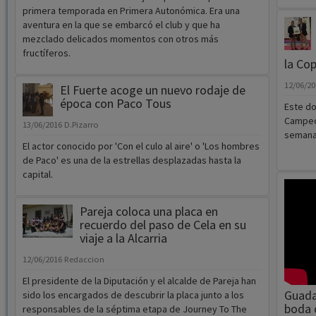
14/06/2016
Alberto Moreno Pérez
13/06/2
El fútbol sala alcarreño está expectante ante el
El madr
nacimiento del CD Ciudad de Guadalajara. El nuevo club
ha impu
que llega tras la unión del CDE y del Guadasala sigue
XtremeR
buscando plaza para la próxima temporada más allá de
patroci
la Tercera División. Mientras tanto, los equipos de
present
ambos clubes van finalizando sus competiciones. Es el
Club MT
caso del filial del CD Guadalajara que ha cumplido su
primera temporada en Primera Autonómica. Era una
aventura en la que se embarcó el club y que ha
mezclado delicados momentos con otros más
fructíferos.
la Co
12/06/2
El Fuerte acoge un nuevo rodaje de
época con Paco Tous
Este do
Campeon
13/06/2016
D.Pizarro
semana 
El actor conocido por 'Con el culo al aire' o 'Los hombres
de Paco' es una de la estrellas desplazadas hasta la
capital.