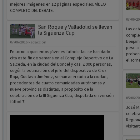
Los candidatos de Guadalajara miden sus
fuerzas en un intenso debate a cuatro
07/06/2
Azuquec
07/06/2016
D. Pizarro
Balonma
El acto, organizado por Nueva Alcarria, se coló entre las
llegaba
10 tendencias más comentadas en Twitter a nivel
nacional bajo la etiqueta #DebateGuadalajara26J. Este
viernes en el papel, toda la información del debate y las
mejores imágenes en 12 páginas especiales. VÍDEO
COMPLETO DEL DEBATE.
07/06/2
San Roque y Valladolid se llevan
Las cat
la Sigüenza Cup
complet
benjamí
07/06/2016
Redacción
pese a 
En torno a quinientos jóvenes futbolistas se han dado
prebenj
cita este fin de semana en el Complejo Deportivo de La
el Torn
Salceda, en la ciudad del Doncel y casi 2.000 personas,
según la estimación del jefe del dispositivo de Cruz
Roja, Gustavo Jiménez, se han acercado a la ciudad,
procedentes de cuatro comunidades autónomas y