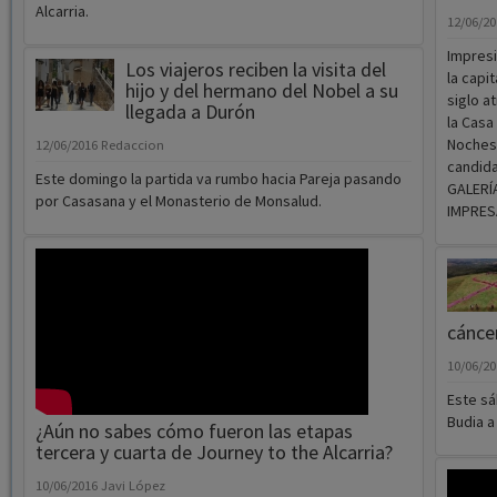
Pareja coloca una placa en
recuerdo del paso de Cela en su
viaje a la Alcarria
12/06/2016
Redaccion
El presidente de la Diputación y el alcalde de Pareja han
Guadal
sido los encargados de descubrir la placa junto a los
boda d
responsables de la séptima etapa de Journey To The
Alcarria.
12/06/2
Impresi
Los viajeros reciben la visita del
la capi
hijo y del hermano del Nobel a su
siglo a
llegada a Durón
la Casa
Noches 
12/06/2016
Redaccion
candida
Este domingo la partida va rumbo hacia Pareja pasando
GALERÍ
por Casasana y el Monasterio de Monsalud.
IMPRES