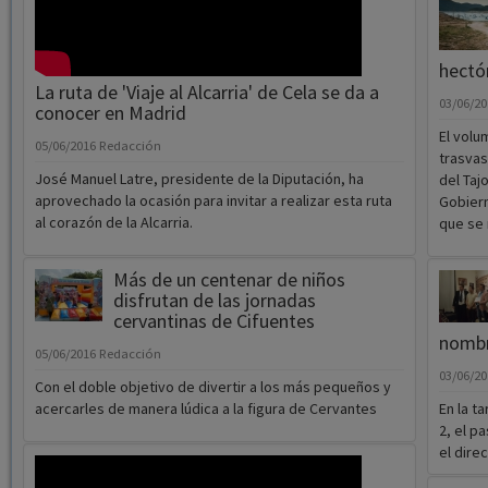
nueve provincias distintas, a propósito de la
celebración de la III Sigüenza Cup, disputada en versión
05/06/2
fútbol 7.
José Ma
celebra
Regiona
visitan
hectó
La ruta de 'Viaje al Alcarria' de Cela se da a
03/06/2
conocer en Madrid
El volu
05/06/2016
Redacción
trasvas
José Manuel Latre, presidente de la Diputación, ha
del Taj
aprovechado la ocasión para invitar a realizar esta ruta
Gobiern
al corazón de la Alcarria.
que se 
Más de un centenar de niños