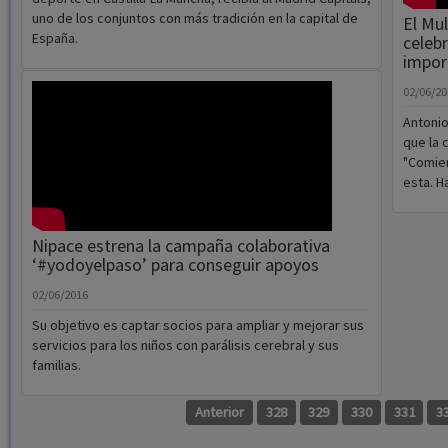
Los Guadalajara Stings cierran la
temporada con sabor agridulce
03/06/2016
Alberto Moreno Pérez
El Guadalajara Stings ponía el pasado fin de semana el
punto final a la temporada en la Liga Madrileña de Fútbol
Americano (LMFA). Los alcarreños, único equipo de este
deporte en Castilla-La Mancha, recibía al Madrid Capitals,
uno de los conjuntos con más tradición en la capital de
El Mul
España.
celeb
impor
02/06/2
Antonio
que la 
"Comie
esta. H
Nipace estrena la campaña colaborativa
‘#yodoyelpaso’ para conseguir apoyos