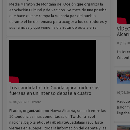
también
llevará a las urnas el 26 de junio.
los blo
recuper
del tur
Robleluengo disfrutó, un año más
con su Media Maratón de
Montaña
08/06/2016
Santiago Tejero
Robleluengo celebraba el pasado fin de semana la XVI
Media Maratón de Montaña del Ocejón que organiza la
Asociación Cultural y de Vecinos. Se trata de una prueba
que hace que se rompa la rutinaria paz del pueblo
durante el fin de semana para acoger a los corredores y
sus familias y que vienen a disfrutar de esta sierra.
VÍDEO
Alcarr
08/06/2
La terc
Cifuent