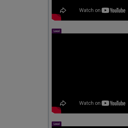
Local
Local