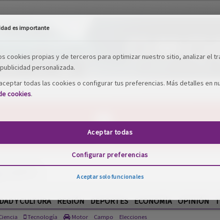
idad es importante
os cookies propias y de terceros para optimizar nuestro sitio, analizar el tr
publicidad personalizada.
ceptar todas las cookies o configurar tus preferencias. Más detalles en n
 de cookies
.
Aceptar todas
Configurar preferencias
Aceptar solo funcionales
DAD Y CULTURA
REGIÓN
DEPORTES
ECONOMÍA
OPINIÓN
T
iencia
Tecnología
Motor
Campo
Elecciones