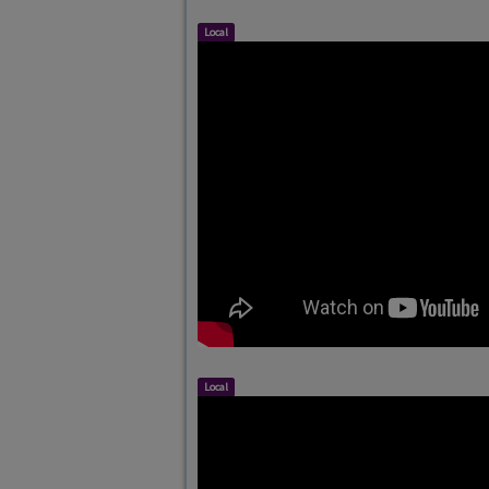
Local
Local