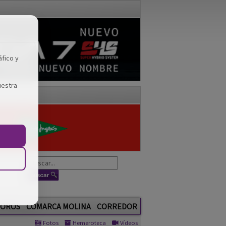
áfico y
uestra
OROS
COMARCA MOLINA
CORREDOR
Fotos
Hemeroteca
Vídeos