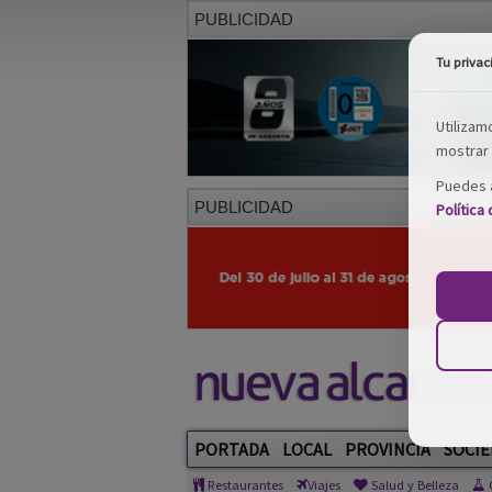
PUBLICIDAD
Tu privac
Utilizam
mostrar 
Puedes a
PUBLICIDAD
Política
PORTADA
LOCAL
PROVINCIA
SOCIE
Restaurantes
Viajes
Salud y Belleza
C