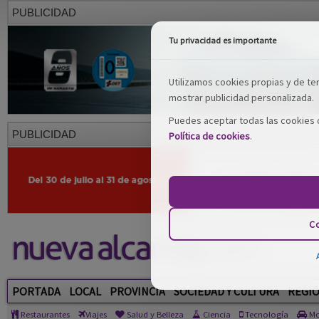
PUBLICIDAD
Tu privacidad es importante
Utilizamos cookies propias y de terc
mostrar publicidad personalizada.
Puedes aceptar todas las cookies o
PUBLICIDAD
Política de cookies
.
Co
PORTADA
LOCAL
PROVINCIA
SOCIEDAD Y CULTURA
REGI
Restaurantes
Viajes
Salud y Belleza
Ciencia
Tecnología
Mo