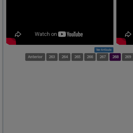
Ver Artículo
Anterior
263
264
265
266
267
268
269