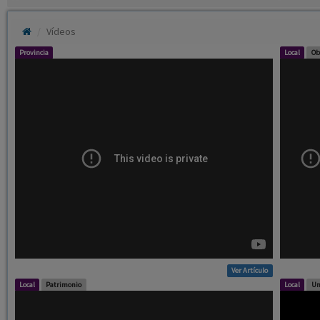
Vídeos
Provincia
Local
Ob
Ver Artículo
Local
Patrimonio
Local
Un