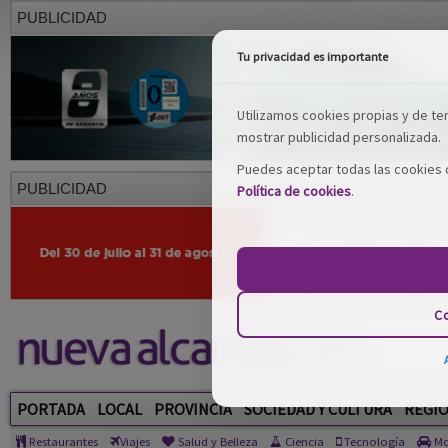
PUBLICIDAD
Tu privacidad es importante
Utilizamos cookies propias y de terc
mostrar publicidad personalizada.
Puedes aceptar todas las cookies o
PUBLICIDAD
Política de cookies
.
Co
PORTADA
LOCAL
PROVINCIA
SOCIEDAD Y CULTURA
REGI
Restaurantes
Viajes
Salud y Belleza
Ciencia
Tecnología
Mo