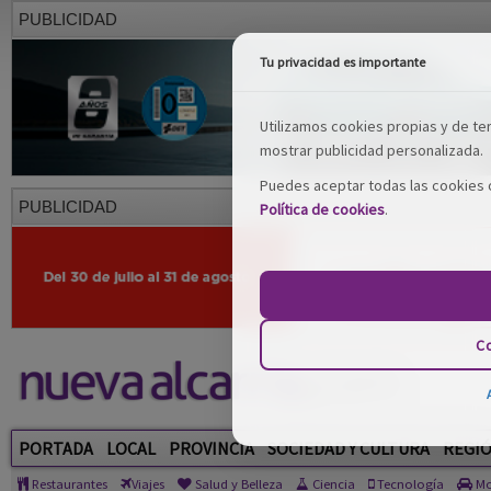
PUBLICIDAD
Tu privacidad es importante
Utilizamos cookies propias y de terc
mostrar publicidad personalizada.
Puedes aceptar todas las cookies o
PUBLICIDAD
Política de cookies
.
Co
PORTADA
LOCAL
PROVINCIA
SOCIEDAD Y CULTURA
REGI
Restaurantes
Viajes
Salud y Belleza
Ciencia
Tecnología
Mo