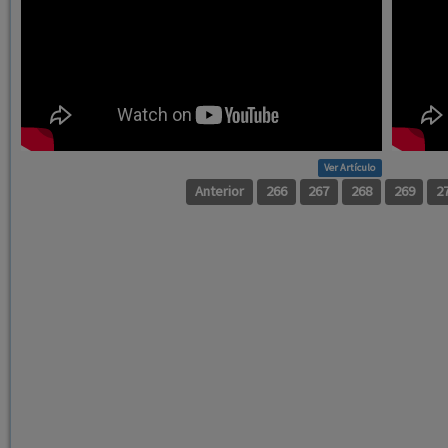
Ver Artículo
Anterior
266
267
268
269
2