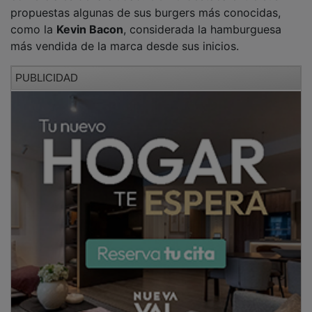
propuestas algunas de sus burgers más conocidas,
como la
Kevin Bacon
, considerada la hamburguesa
más vendida de la marca desde sus inicios.
PUBLICIDAD
La empresa subraya que esta apertura supone un
nuevo hito en su plan de crecimiento nacional y un
paso más en su objetivo de acercar su oferta a nuevos
consumidores.
GOIKO nació en
Madrid en 2013
como una empresa
familiar y, según los datos facilitados por la compañía,
cuenta actualmente con
más de 120 restaurantes en
España
y presencia internacional en
Andorra
. La firma
suma además más de
2.000 empleados
en su red.
PUBLICIDAD