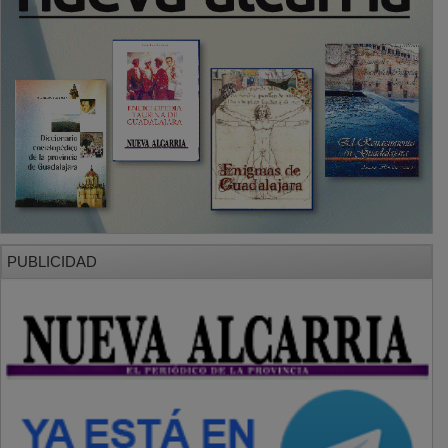
SECCIONES
Local
Provincia
Sociedad y Cultura
Región
Deportes
Economía
Opinión
NUEVA ALCARRIA
Quiénes somos
MÁS INFORMACIÓN
Aviso Legal
Política de Privacidad
Politica de Cookies