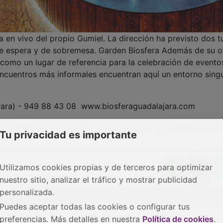
a en vivo del propio Gumiel. La dirección ha previsto dos t
de espera y de sobremesa. Garden Biosfera Además de su o
e como un lugar de referencia para la celebración de evento
ncuentros más informales encuentran aquí un entorno singu
ajara) - 949 88 43 08 www.biosferaguadalajara.com
ajara) - 949 88 43 08 www.biosferaguadalajara.com/the-g
Tu privacidad es importante
Utilizamos cookies propias y de terceros para optimizar
nuestro sitio, analizar el tráfico y mostrar publicidad
personalizada.
Puedes aceptar todas las cookies o configurar tus
preferencias. Más detalles en nuestra
Política de cookies
.