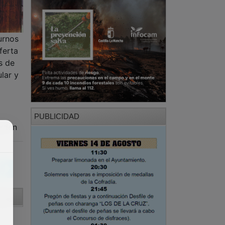
urnos
ferta
s de
lar y
PUBLICIDAD
arden