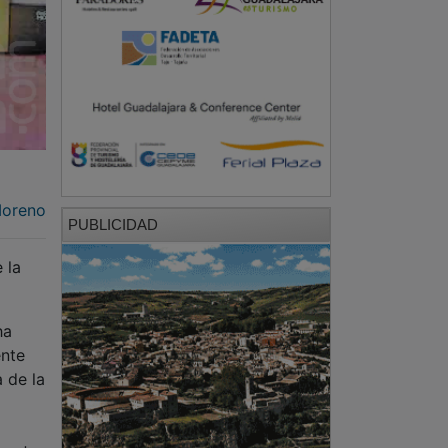
Moreno
PUBLICIDAD
 la
ha
ente
 de la