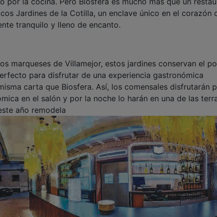
to por la cocina. Pero Biosfera es mucho más que un restau
icos Jardines de la Cotilla, un enclave único en el corazón 
nte tranquilo y lleno de encanto.
 los marqueses de Villamejor, estos jardines conservan el p
 perfecto para disfrutar de una experiencia gastronómica
 misma carta que Biosfera. Así, los comensales disfrutarán p
ica en el salón y por la noche lo harán en una de las terr
 este año remodela