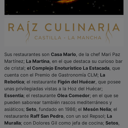
Sus restaurantes son
Casa Marlo
, de la chef Mari Paz
Martínez;
La Martina
, en el que destaca su curioso bar
de cristal;
el Complejo Enoturístico La Estacada
, que
cuenta con el Premio de Gastronomía CLM;
La
Rebotica
; el restaurante
Figón del Huécar
, que posee
unas privilegiadas vistas a la Hoz del Huécar;
Essentia
; el restaurante
Olea Comedor
; en el que se
pueden saborear también rascos mediterráneos y
asiáticos;
Seto
, fundado en 1986; el
Mesón Nelia
; el
restaurante
Raff San Pedro
, con un sol Repsol;
La
Muralla
; con Dolores Gil como jefa de cocina;
Setos
,
una cocina fusión con culturas como la marroquí o la