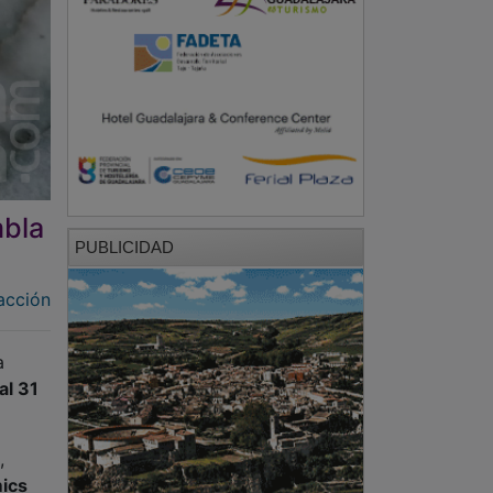
mbla
PUBLICIDAD
acción
a
al 31
,
ics