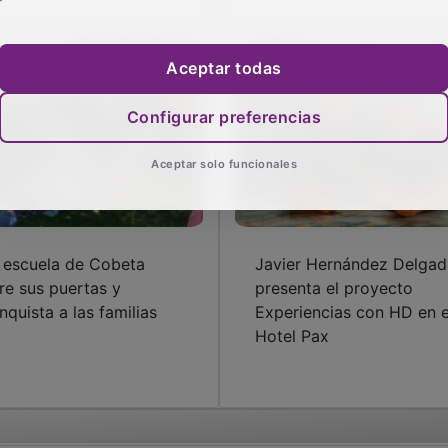
Aceptar todas
Configurar preferencias
Aceptar solo funcionales
 escuela de Cobeta
Javier Hernández Delga
re sus puertas y
presenta el proyecto
nquista a las familias
Experiencias con HD en e
Hotel Pax