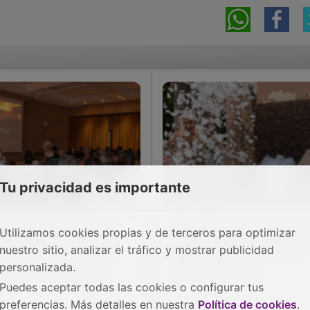
Tu privacidad es importante
s Horneras impulsa el
Crónica de unas fiestas
Utilizamos cookies propias y de terceros para optimizar
to Tajo como destino
que unen generaciones
nuestro sitio, analizar el tráfico y mostrar publicidad
rístico de referencia
bajo la espuma
personalizada.
Puedes aceptar todas las cookies o configurar tus
preferencias. Más detalles en nuestra
Política de cookies
.