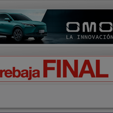
AD Y CULTURA
REGIÓN
DEPORTES
ECONOMÍA
OPIN
Ciencia
Tecnología
Motor
Campo
Elecciones