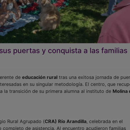
us puertas y conquista a las familias
ferente de
educación rural
tras una exitosa jornada de pue
nteresadas en su singular metodología. El centro, que recup
a la transición de su primera alumna al instituto de
Molina 
gio Rural Agrupado (
CRA) Río Arandilla
, celebrada en el
o completo de asistencia. Al encuentro acudieron familias
provincia de Guadalajara
y de otras limítrofes, registrándo
 y visitantes que acudieron a la convocatoria de la localid