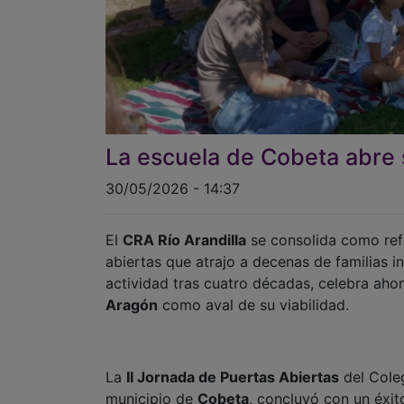
La escuela de Cobeta abre s
30/05/2026 - 14:37
El
CRA Río Arandilla
se consolida como re
abiertas que atrajo a decenas de familias i
actividad tras cuatro décadas, celebra ahor
Aragón
como aval de su viabilidad.
La
II Jornada de Puertas Abiertas
del Cole
municipio de
Cobeta
, concluyó con un éxit
procedentes de diversas localidades de la
alrededor de 30 asistentes entre residentes
durante toda la jornada.