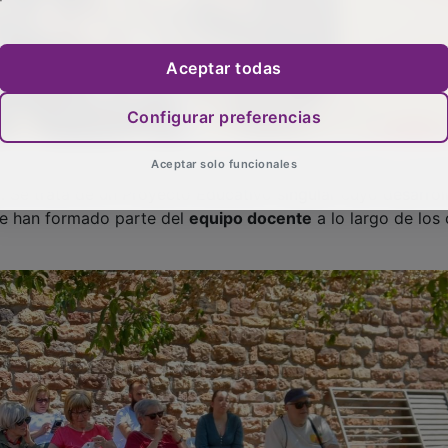
Aceptar todas
e reabrió sus puertas tras permanecer cuarenta años cerra
o
. Se trata de un Proyecto Educativo singular cuyo desarrol
Configurar preferencias
ue han formado parte del
equipo docente
a lo largo de los
Aceptar solo funcionales