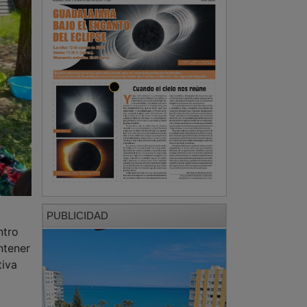
PUBLICIDAD
ntro
ntener
tiva