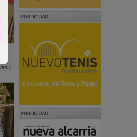
do,
lo
 cinco
PUBLICIDAD