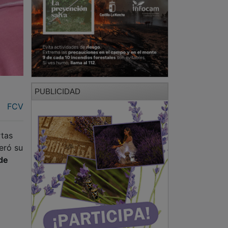
PUBLICIDAD
FCV
rtas
eró su
de
se
ad
PUBLICIDAD