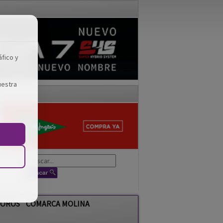
áfico y
uestra
OROS
COMARCA MOLINA
Fotos
Hemeroteca
Vídeos