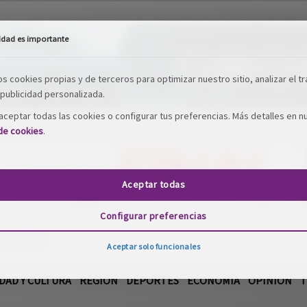
idad es importante
os cookies propias y de terceros para optimizar nuestro sitio, analizar el tr
publicidad personalizada.
ceptar todas las cookies o configurar tus preferencias. Más detalles en n
 de cookies
.
Aceptar todas
Configurar preferencias
DAD Y CULTURA
REGIÓN
DEPORTES
ECONOMÍA
OPINIÓN
T
Aceptar solo funcionales
iencia
Tecnología
Motor
Campo
Elecciones