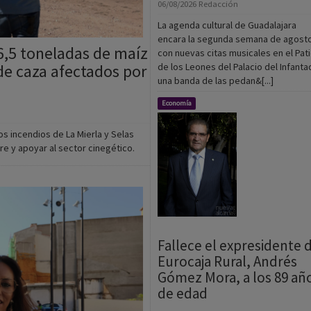
6,5 toneladas de maíz
con nuevas citas musicales en el Pat
de caza afectados por
de los Leones del Palacio del Infanta
una banda de las pedan&[...]
Economía
os incendios de La Mierla y Selas
re y apoyar al sector cinegético.
Fallece el expresidente 
Eurocaja Rural, Andrés
Gómez Mora, a los 89 añ
de edad
06/08/2026
Redacción
Andrés Gómez Mora, presidente de
Eurocaja Rural durante 28 años, ha