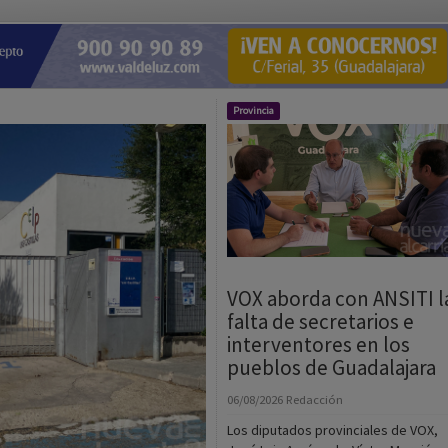
Provincia
VOX aborda con ANSITI l
falta de secretarios e
interventores en los
pueblos de Guadalajara
06/08/2026
Redacción
Los diputados provinciales de VOX,
José Luis Arcángel y Víctor Morejón,
han mantenido una reunión con el
presidente de la Asociaci&[...]
 la cubierta del CEIP