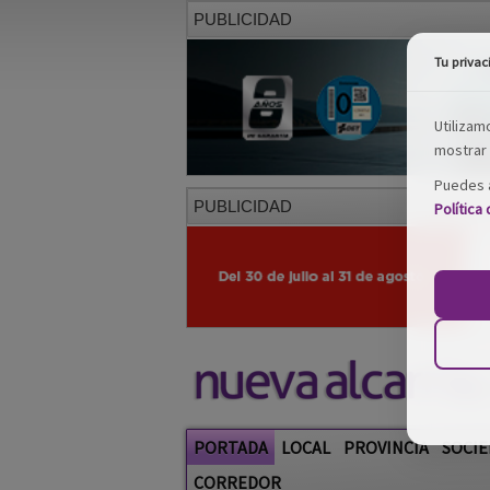
PUBLICIDAD
Tu privac
Utilizam
mostrar 
Puedes a
PUBLICIDAD
Política
PORTADA
LOCAL
PROVINCIA
SOCIE
CORREDOR
Restaurantes
Viajes
Salud y Belleza
C
Provincia