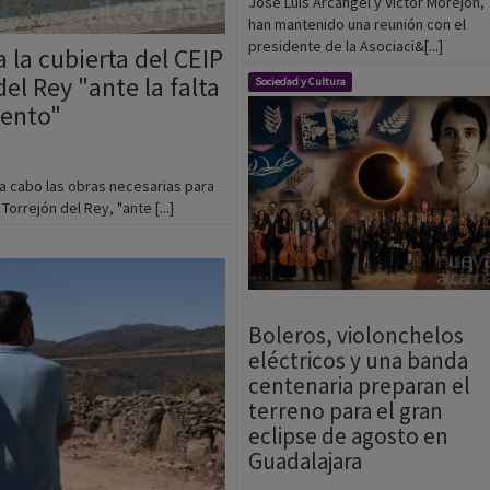
del Rey "ante la falta
Sociedad y Cultura
iento"
 a cabo las obras necesarias para
 Torrejón del Rey, "ante [...]
Boleros, violonchelos
eléctricos y una banda
centenaria preparan el
terreno para el gran
eclipse de agosto en
Guadalajara
06/08/2026
Redacción
La agenda cultural de Guadalajara
encara la segunda semana de agost