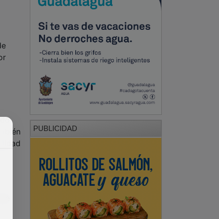
de
or
ndo
PUBLICIDAD
ambién
alidad
 de