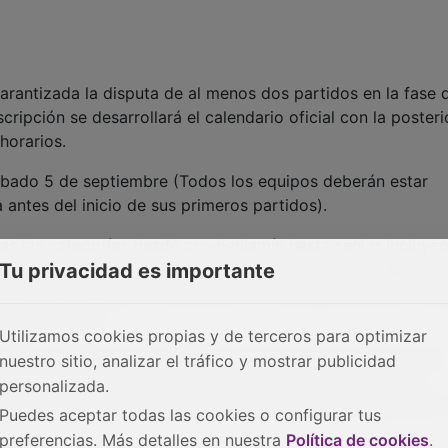
arantizada la disputa de al menos dos partidos en la fase 
cripción se desarrollará el calendario oficial con la posteri
horarios.
 sábado 5 de septiembre (Todos los equipos deberán estar
 antes del inicio de sus primeros partidos).
as las categorías desde pre-benjamín hasta senior incluye
Tu privacidad es importante
ica de baloncesto en silla de ruedas, del que CaixaBank t
 tiene como objetivo concienciar a la sociedad de esta mod
storia de éxito.
Utilizamos cookies propias y de terceros para optimizar
parada, el Plaza 3×3 CaixaBank contará con el apoyo de las
nuestro sitio, analizar el tráfico y mostrar publicidad
adalajara, Junta de Comunidades de Castilla-La Mancha y
personalizada.
 colaboración de las Federaciones Autonómicas (Federación
Puedes aceptar todas las cookies o configurar tus
preferencias. Más detalles en nuestra
Política de cookies
.