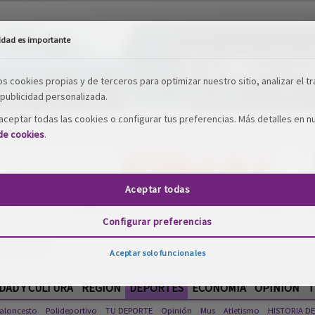
idad es importante
os cookies propias y de terceros para optimizar nuestro sitio, analizar el tr
publicidad personalizada.
ceptar todas las cookies o configurar tus preferencias. Más detalles en n
 de cookies
.
Aceptar todas
Configurar preferencias
Aceptar solo funcionales
DAD Y CULTURA
REGIÓN
DEPORTES
ECONOMÍA
OPINIÓN
T
aloncesto
Polideportivo
TU DEPORTE
Opinión
Mus
Atletismo
HISTORIA D