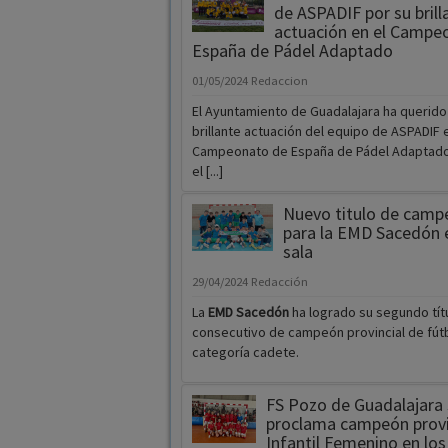
de ASPADIF por su brill
actuación en el Campe
España de Pádel Adaptado
01/05/2024
Redaccion
El Ayuntamiento de Guadalajara ha querido d
brillante actuación del equipo de ASPADIF e
Campeonato de España de Pádel Adaptado
el [...]
Nuevo titulo de camp
para la EMD Sacedón 
sala
29/04/2024
Redacción
La
EMD Sacedón
ha logrado su segundo tít
consecutivo de campeón provincial de fútb
categoría cadete.
FS Pozo de Guadalajara 
proclama campeón provi
Infantil Femenino en los