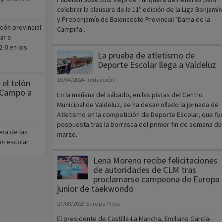
celebrar la clausura de la 11º edición de la Liga Benjamín
y Prebenjamín de Baloncesto Provincial "Dama de la
ón provincial
Campiña".
ar a
2-0 en los
La prueba de atletismo de
Deporte Escolar llega a Valdeluz
16/04/2024
Redacción
 el telón
 Campo a
En la mañana del sábado, en las pistas del Centro
Municipal de Valdeluz, se ha desarrollado la jornada de
Atletismo en la competición de Deporte Escolar, que fu
pospuesta tras la borrasca del primer fin de semana de
era de las
marzo.
n escolar.
Lena Moreno recibe felicitaciones
de autoridades de CLM tras
proclamarse campeona de Europa
junior de taekwondo
27/08/2023
Europa Press
El presidente de Castilla-La Mancha, Emiliano García-