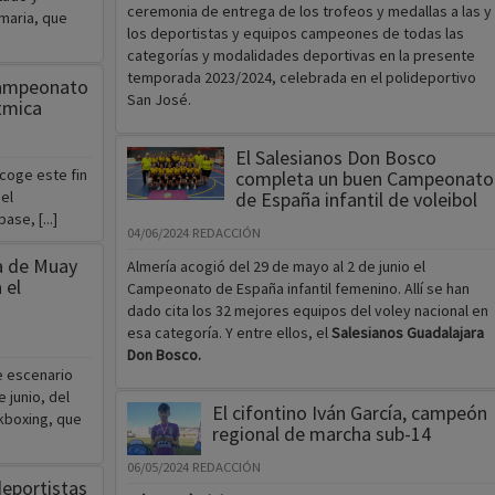
ceremonia de entrega de los trofeos y medallas a las y
imaria, que
los deportistas y equipos campeones de todas las
categorías y modalidades deportivas en la presente
temporada 2023/2024, celebrada en el polideportivo
campeonato
San José.
tmica
El Salesianos Don Bosco
coge este fin
completa un buen Campeonato
el
de España infantil de voleibol
se, [...]
04/06/2024
REDACCIÓN
 de Muay
Almería acogió del 29 de mayo al 2 de junio el
 el
Campeonato de España infantil femenino. Allí se han
dado cita los 32 mejores equipos del voley nacional en
esa categoría. Y entre ellos, el
Salesianos Guadalajara
Don Bosco.
e escenario
 junio, del
El cifontino Iván García, campeón
kboxing, que
regional de marcha sub-14
06/05/2024
REDACCIÓN
eportistas