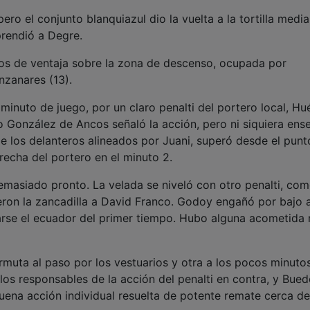
pero el conjunto blanquiazul dio la vuelta a la tortilla medi
rendió a Degre.
os de ventaja sobre la zona de descenso, ocupada por
nzanares (13).
minuto de juego, por un claro penalti del portero local, Hu
no González de Ancos señaló la acción, pero ni siquiera ens
de los delanteros alineados por Juani, superó desde el punt
recha del portero en el minuto 2.
asiado pronto. La velada se niveló con otro penalti, com
eron la zancadilla a David Franco. Godoy engañó por bajo 
zarse el ecuador del primer tiempo. Hubo alguna acometida
rmuta al paso por los vestuarios y otra a los pocos minutos
los responsables de la acción del penalti en contra, y Bued
uena acción individual resuelta de potente remate cerca de