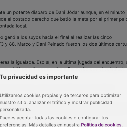
nte un potente disparo de Dani Jódar aunque, en el minuto 
sde el costado derecho que batió la meta por el primer pal
ontada local.
xigenó a los suyos hacia el final al realizar las cinco
 73 y 88. Marco y Dani Peinado fueron los dos últimos cart
eras la igualada. Eso sí, en la última jugada del encuentro,
e, se pidió penalti por derribo a Pancorbo que el colegiado
Tu privacidad es importante
 próximo domingo contra el Socuéllamos en San Miguel.
Utilizamos cookies propias y de terceros para optimizar
nuestro sitio, analizar el tráfico y mostrar publicidad
 Pérez (Alonso, min. 88), Álex Díez, Dani Jódar; Fran Saba
personalizada.
 Gastón (Nepo, min. 73), Christian; Dani Bermejo (Caballero,
Puedes aceptar todas las cookies o configurar tus
preferencias. Más detalles en nuestra
Política de cookies
.
a (Buedo, min. 49), Mateo (Bruno, min. 46); Aitor Monroy