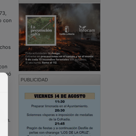
73,
o con
uchos
 con
 pasó
PUBLICIDAD
té
 min.