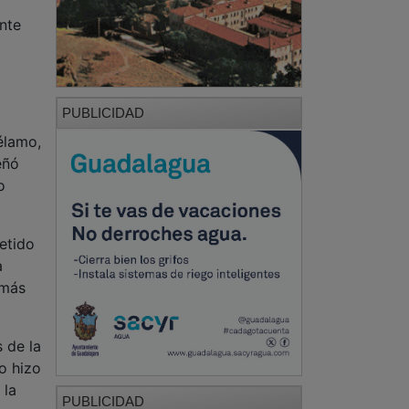
ante
PUBLICIDAD
élamo,
eñó
o
etido
a
 más
 de la
o hizo
 la
PUBLICIDAD