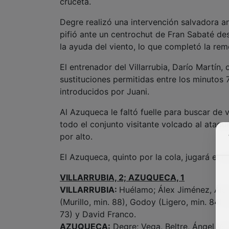
cruceta.
Degre realizó una intervención salvadora a
pifió ante un centrochut de Fran Sabaté de
la ayuda del viento, lo que completó la rem
El entrenador del Villarrubia, Darío Martín, o
sustituciones permitidas entre los minutos
introducidos por Juani.
Al Azuqueca le faltó fuelle para buscar de v
todo el conjunto visitante volcado al ataqu
por alto.
El Azuqueca, quinto por la cola, jugará el
VILLARRUBIA, 2; AZUQUECA, 1
VILLARRUBIA:
Huélamo; Álex Jiménez, Álex
(Murillo, min. 88), Godoy (Ligero, min. 84),
73) y David Franco.
AZUQUECA:
Degre; Vega, Beltre, Ángel Ver