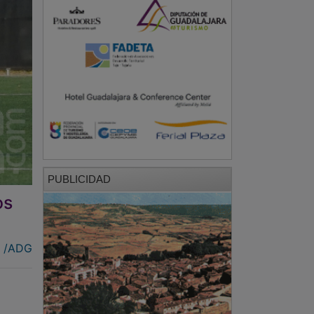
PUBLICIDAD
os
s /ADG
l