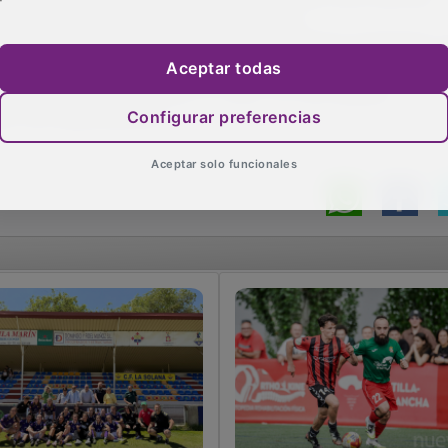
ani Peinado, min. 76); Pancorbo y Róber.
ñó tarjeta amarilla a Gastón, Julen Gutiérrez (suplente); L
Aceptar todas
Min. 23. Godoy, de penalti. 2-1. Min. 73. Fran Sabaté.
bia. 525 espectadores.
Configurar preferencias
Aceptar solo funcionales