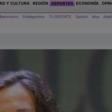
AD Y CULTURA
REGIÓN
DEPORTES
ECONOMÍA
OPIN
Baloncesto
Polideportivo
TU DEPORTE
Opinión
Mus
Atle