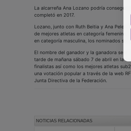
La alcarreña Ana Lozano podría conseguir 
completó en 2017.
Lozano, junto con Ruth Beitia y Ana Peletei
de mejores atletas en categoría femenina, 
en categoría masculina, los nominados son 
El nombre del ganador y la ganadora será d
tarde de mañana sábado 7 de abril en la se
finalistas así como los mejores atletas su
una votación popular a través de la web R
Junta Directiva de la Federación.
NOTICIAS RELACIONADAS