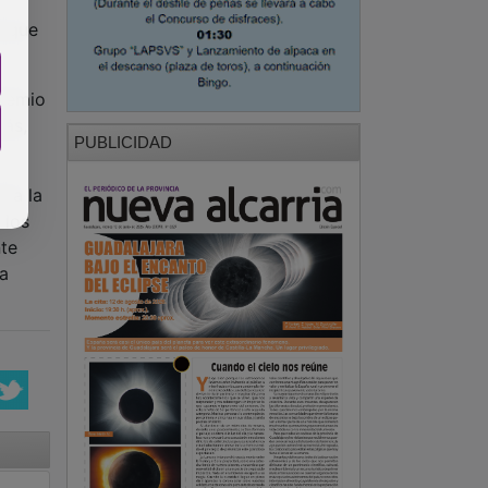
o que
premio
más,
PUBLICIDAD
ara la
 los
nte
a