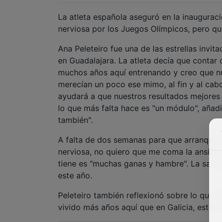
La atleta española aseguró en la inaugurac
nerviosa por los Juegos Olímpicos, pero qu
Ana Peleteiro fue una de las estrellas invit
en Guadalajara. La atleta decía que contar 
muchos años aquí entrenando y creo que nu
merecían un poco ese mimo, al fin y al cabo
ayudará a que nuestros resultados mejores
lo que más falta hace es "un módulo", aña
también".
A falta de dos semanas para que arranquen 
nerviosa, no quiero que me coma la ansiedad
tiene es "muchas ganas y hambre". La salt
este año.
Peleteiro también reflexionó sobre lo que s
vivido más años aquí que en Galicia, estoy 