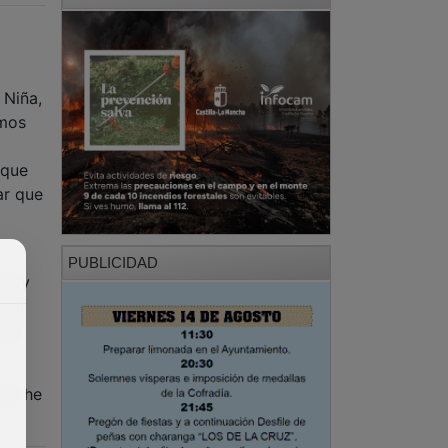
 Niña,
amos
 que
ar que
PUBLICIDAD
esoy
e si
aña
asi he