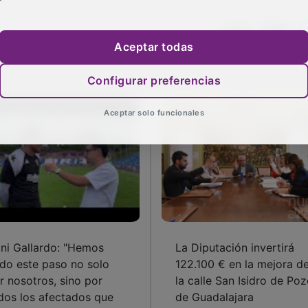
Aceptar todas
Configurar preferencias
Aceptar solo funcionales
ni Gallardo: "Hemos
La Diputación invertirá
do este paso no solo
122.100 € en la mejora d
r nosotros, sino por
la calle San Isidro de Po
dos los afectados que
de Guadalajara