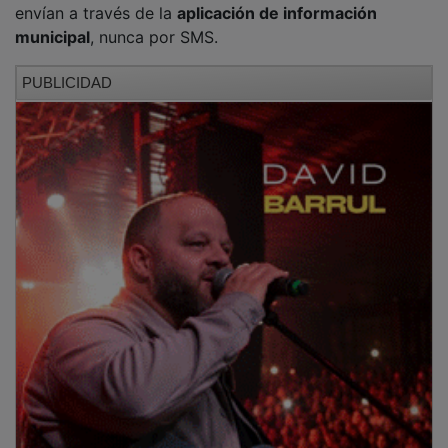
El Consistorio insiste en que jamás remitirá por
mensaje al móvil un enlace para abonar tasas o
tributos municipales.
Por último, el Ayuntamiento ha recordado la
importancia de la formación en nuevas tecnologías y
recomienda participar en cursos y talleres sobre
competencias digitales organizados para distintos
colectivos a lo largo del año, así como en iniciativas
impulsadas por entidades como
Incibe
, la
Fundación
Cibervoluntari@s
o programas regionales como
Ciudadanía Digital
y
CapacitaTIC+55
.
PUBLICIDAD