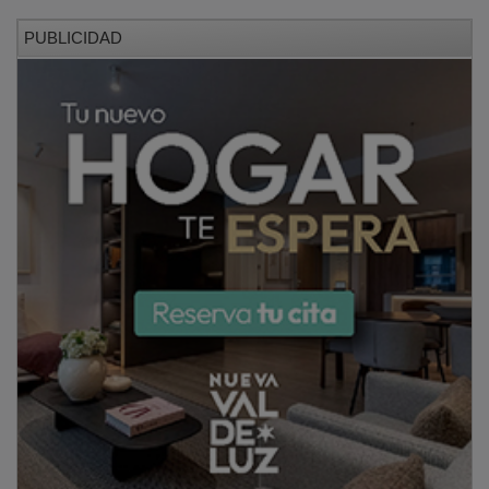
PUBLICIDAD
Desde el Consistorio advierten de que se trata de un
timo de tipo phishing
, una modalidad con la que los
ciberdelincuentes se hacen pasar por empresas,
administraciones o personas de confianza para
obtener datos confidenciales, instalar software
malicioso o cometer estafas económicas.
El Ayuntamiento señala que no tiene constancia de
que ningún vecino o vecina haya llegado a ser
estafado, aunque pide extremar la precaución ante
este tipo de mensajes.
En este sentido, recuerda que el
Ayuntamiento de
Cabanillas nunca envía SMS con enlaces de pago
.
Cuando remite un mensaje al teléfono móvil, se trata
únicamente de un aviso de que existe una notificación
electrónica en la carpeta ciudadana. Además, los