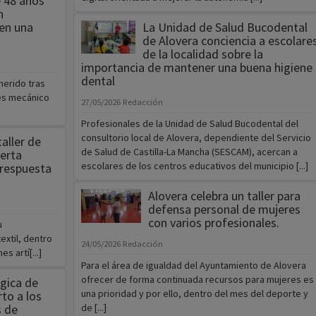
e 48 años
n
en una
La Unidad de Salud Bucodental
de Alovera conciencia a escolare
de la localidad sobre la
importancia de mantener una buena higiene
dental
herido tras
és mecánico
27/05/2026
Redacción
Profesionales de la Unidad de Salud Bucodental del
consultorio local de Alovera, dependiente del Servicio
aller de
de Salud de Castilla-La Mancha (SESCAM), acercan a
ferta
escolares de los centros educativos del municipio [...]
 respuesta
Alovera celebra un taller para
defensa personal de mujeres
con varios profesionales.
u
extil, dentro
24/05/2026
Redacción
s artí[...]
Para el área de igualdad del Ayuntamiento de Alovera
ofrecer de forma continuada recursos para mujeres es
gica de
una prioridad y por ello, dentro del mes del deporte y
rto a los
s de
de [...]