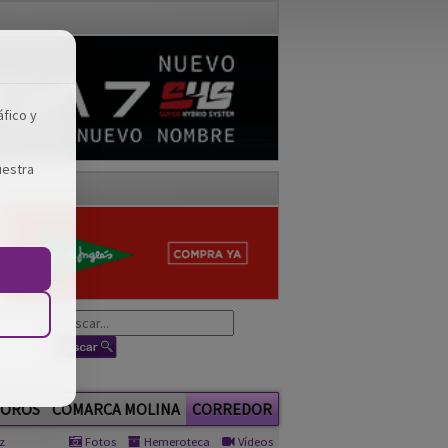
áfico y
uestra
OROS
COMARCA MOLINA
CORREDOR
z
Fotos
Hemeroteca
Vídeos