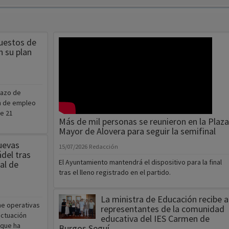
uestos de
n su plan
lazo de
an de empleo
de 21
Más de mil personas se reunieron en la Plaza
Mayor de Alovera para seguir la semifinal
uevas
15/07/2026
Redacción
ádel tras
El Ayuntamiento mantendrá el dispositivo para la final
al de
tras el lleno registrado en el partido.
La ministra de Educación recibe a
ne operativas
representantes de la comunidad
actuación
educativa del IES Carmen de
 que ha
Burgos Seguí