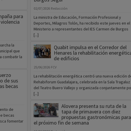
02/07/2026
Redacción
mpaña para
La ministra de Educación, Formación Profesional y
 violencia
Deportes, Milagros Tolón, ha recibido este jueves en el
Ministerio a representantes del IES Carmen de Burgos
[...]
archa la
Quabit impulsa en el Corredor del
unicipal que
Henares la rehabilitación energétic
a combatir la
de edificios
25/06/2026
FCV
uerzo
La rehabilitación energética centró una nueva edición d
o de sus
Rehabiforum Guadalajara, celebrada en la Sala Tragaluz
as becas
del Teatro Buero Vallejo y organizada conjuntamente po
[...]
Alovera presenta su ruta de la
iento de
tapa de primavera con diez
de becas
propuestas gastronómicas para
usca fomentar
el próximo fin de semana