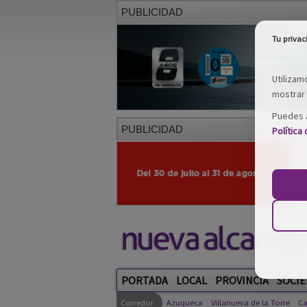
PUBLICIDAD
Tu privac
Utilizam
mostrar 
Puedes a
PUBLICIDAD
Política
PORTADA
LOCAL
PROVINCIA
SOCIE
Corredor
Azuqueca
Villanueva de la Torre
Ca