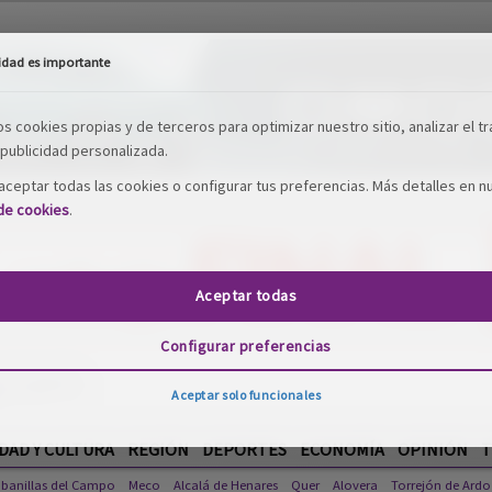
idad es importante
os cookies propias y de terceros para optimizar nuestro sitio, analizar el tr
publicidad personalizada.
ceptar todas las cookies o configurar tus preferencias. Más detalles en n
 de cookies
.
Aceptar todas
Configurar preferencias
Aceptar solo funcionales
DAD Y CULTURA
REGIÓN
DEPORTES
ECONOMÍA
OPINIÓN
T
banillas del Campo
Meco
Alcalá de Henares
Quer
Alovera
Torrejón de Ardo