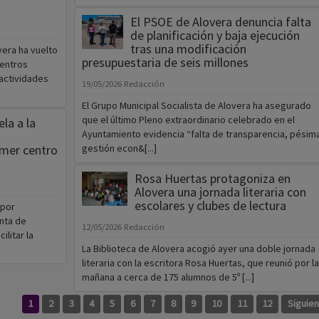
El PSOE de Alovera denuncia falta
de planificación y baja ejecución
tras una modificación
vera ha vuelto
presupuestaria de seis millones
centros
 actividades
19/05/2026
Redacción
El Grupo Municipal Socialista de Alovera ha asegurado
que el último Pleno extraordinario celebrado en el
la a la
Ayuntamiento evidencia “falta de transparencia, pésim
imer centro
gestión econ&[...]
Rosa Huertas protagoniza en
Alovera una jornada literaria con
escolares y clubes de lectura
 por
unta de
12/05/2026
Redacción
litar la
La Biblioteca de Alovera acogió ayer una doble jornada
literaria con la escritora Rosa Huertas, que reunió por la
mañana a cerca de 175 alumnos de 5º [...]
1
2
3
4
5
6
7
8
9
10
11
12
Siguie