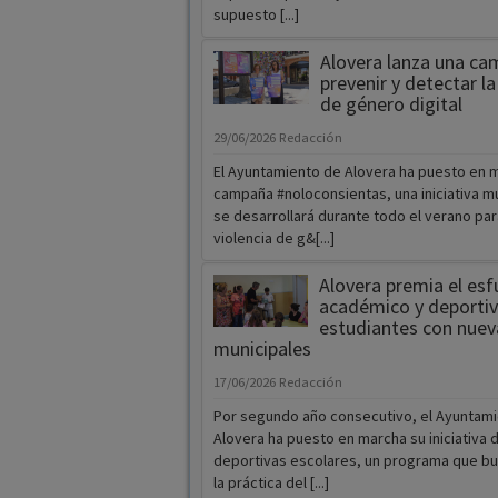
supuesto [...]
Alovera lanza una ca
prevenir y detectar la
de género digital
29/06/2026
Redacción
El Ayuntamiento de Alovera ha puesto en m
campaña #noloconsientas, una iniciativa m
se desarrollará durante todo el verano par
violencia de g&[...]
Alovera premia el esf
académico y deportiv
estudiantes con nuev
municipales
17/06/2026
Redacción
Por segundo año consecutivo, el Ayuntam
Alovera ha puesto en marcha su iniciativa 
deportivas escolares, un programa que b
la práctica del [...]