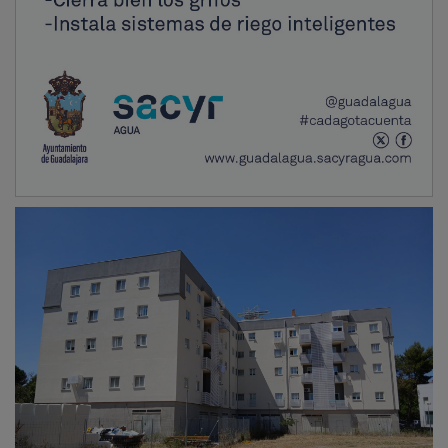
Tras el debate institucional, el encuentro continuó con
un bloque técnico dedicado a distintas soluciones
aplicadas a la
eficiencia energética
.
Nedgia
abordó el
papel del
gas verde
en la rehabilitación;
Danosa
presentó propuestas relacionadas con el impacto de la
envolvente térmica
sobre el comportamiento
energético del edificio; e
IVAS Ibérica
expuso
soluciones aplicadas a la envolvente con nuevas
tecnologías y sistemas orientados al
rendimiento
energético
.
PUBLICIDAD