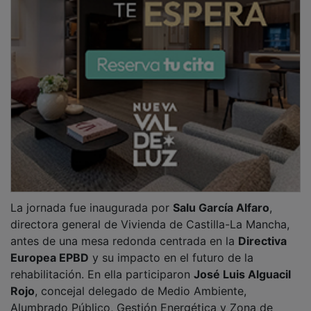
Alumbrado Público, Gestión Energética y Zona de
Bajas Emisiones del Ayuntamiento de Guadalajara;
Elena Guijarro Pérez
, decana del Colegio Oficial de
Arquitectos de Castilla-La Mancha;
José Luis
Gárgoles Cáceres
, presidente del Colegio Oficial de
Aparejadores y Arquitectos Técnicos de Guadalajara; y
Luis Sánchez-Horneros
, director de AR
Rehabilitación.
PUBLICIDAD