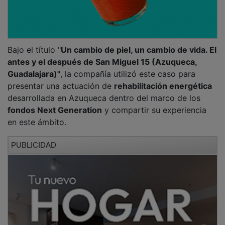
Bajo el título "
Un cambio de piel, un cambio de vida. El
antes y el después de San Miguel 15 (Azuqueca,
Guadalajara)"
, la compañía utilizó este caso para
presentar una actuación de
rehabilitación energética
desarrollada en Azuqueca dentro del marco de los
fondos Next Generation
y compartir su experiencia
en este ámbito.
PUBLICIDAD
La jornada fue inaugurada por
Salu García Alfaro
,
directora general de Vivienda de Castilla-La Mancha,
antes de una mesa redonda centrada en la
Directiva
Europea EPBD
y su impacto en el futuro de la
rehabilitación. En ella participaron
José Luis Alguacil
Rojo
, concejal delegado de Medio Ambiente,