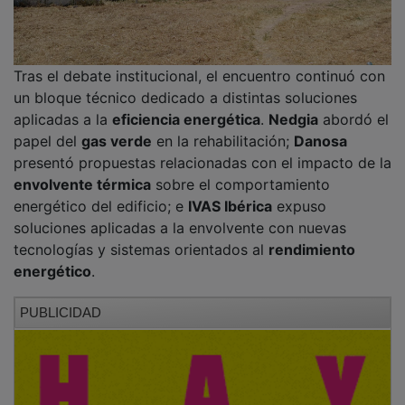
La clausura corrió a cargo de
David Cócera
, delegado
de
ANERR en Castilla-La Mancha
, poniendo fin a una
jornada dedicada al intercambio de experiencias y al
análisis del presente y futuro de la
rehabilitación
energética
.