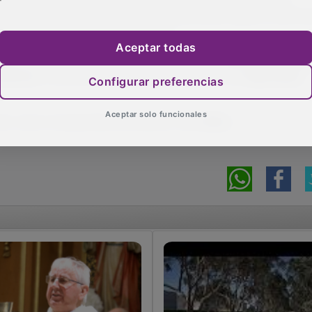
resencia como padrinos de los equipos de
Germán Gonzál
Romero
, concursante de la primera edición de
Operación
Aceptar todas
tido como al espectáculo posterior será
libre.
Configurar preferencias
Aceptar solo funcionales