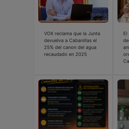
VOX reclama que la Junta
El
devuelva a Cabanillas el
de
25% del canon del agua
an
recaudado en 2025
or
Ca
El Ayuntamiento organiza
El
un punto oficial de
se