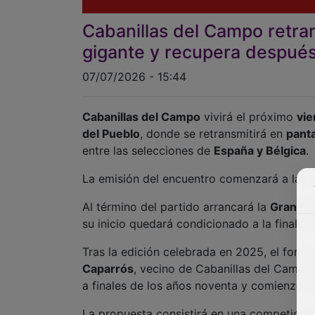
07/07/2026 - 15:44
Cabanillas del Campo
vivirá el próximo
vie
del Pueblo
, donde se retransmitirá en
panta
entre las selecciones de
España y Bélgica
.
La emisión del encuentro comenzará a las
Al término del partido arrancará la
Gran Fie
su inicio quedará condicionado a la finaliza
Tras la edición celebrada en 2025, el form
Caparrós
, vecino de Cabanillas del Campo
a finales de los años noventa y comienzos 
La propuesta consistirá en una competición
participación del público y un planteamient
capela, adivinanzas musicales y popurrís in