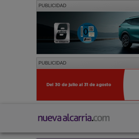
PUBLICIDAD
PUBLICIDAD
PORTADA
LOCAL
PROVINCIA
SOCIED
CORREDOR
Corredor
Azuqueca
Villanueva de la Torre