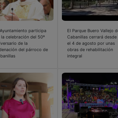
 Ayuntamiento participa
El Parque Buero Vallejo d
 la celebración del 50º
Cabanillas cerrará desde
iversario de la
el 4 de agosto por unas
denación del párroco de
obras de rehabilitación
banillas
integral
 PP pide reforzar
El PP de Cabanillas
rvicios del Hospital de
propone actualizar las