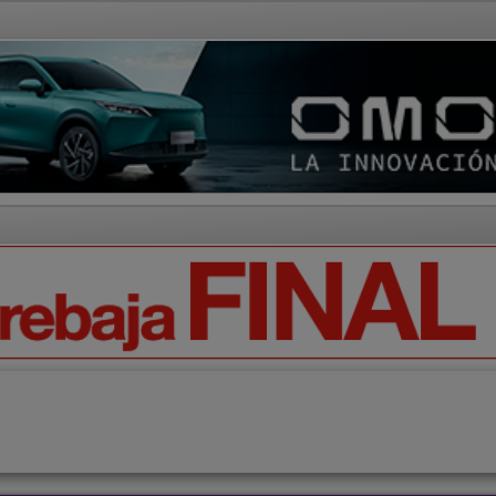
AD Y CULTURA
REGIÓN
DEPORTES
ECONOMÍA
OPIN
Cabanillas del Campo
Meco
Alcalá de Henares
Quer
Alover