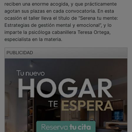
agotan sus plazas en cada convocatoria. En esta
ocasión el taller lleva el título de “Serena tu mente:
Estrategias de gestión mental y emocional”, y lo
imparte la psicóloga cabanillera Teresa Ortega,
especialista en la materia.
PUBLICIDAD
Este nuevo taller del ámbito psicológico va a tener
dos sesiones. La primera ha sido la de este miércoles
14 de mayo, y la segunda se ofrecerá el miércoles 28
de este mismo mes. Hay dos turnos horarios, con 22
personas inscritas en el de mañana, que se imparte de
10 a 12 horas; y 36 en el de tarde, de 17 a 19 h.. Las
sesiones se desarrollan en el Salón de Plenos del
edificio consistorial.
PUBLICIDAD