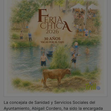
Ayuntamiento, Abigail Cordero, ha sido la encargada
de dar la bienvenida a todas las personas
participantes en esta edición, y ha destacado el
importante esfuerzo que viene realizando el
consistorio de Cabanillas desde que, superada la
pandemia, empezó a trabajarse en este Plan Local de
Salud Mental; un proyecto
“que está ayudando a
cientos de personas a superar angustias, miedos y
frustraciones”,
con este tipo de actividades que se
programan periódicamente, varias ediciones cada año,
y unos talleres que han demostrado ser grandes
fuentes de recursos emocionales para los vecinos y
vecinas.
PUBLICIDAD