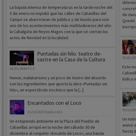
diferen
La bajada intensa de temperaturas en la tarde-noche del
concret
5 de enero no impidió que las calles de Cabanillas del
de danz
Campo se abarrotaran de público y de ilusión para vivir
Quedó s
uno de los acontecimientos más multitudinarios del año:
inscrip
la Cabalgata de Reyes Magos con la que se cierran los
actos de Navidad en la localidad.
Puntadas sin hilo: teatro de-
03/01/2
sastre en la Casa de la Cultura
Este ma
03/01/2024
P.C.V
Cabanil
Humor, malabarismo y un poco de teatro del absurdo
lúdico i
son los ingredientes que aporta la obra «Puntadas sin
hilo», un espectáculo escénico que la [...]
Encantados con el Loco
30/12/2
31/12/2023
Redacción
Un nutr
Un estupendo ambiente en la Plaza del Pueblo de
animó e
Cabanillas arropó en la noche del sábado 30 de
fiesta 
diciembre al conjunto «Encanto de Loco», una banda