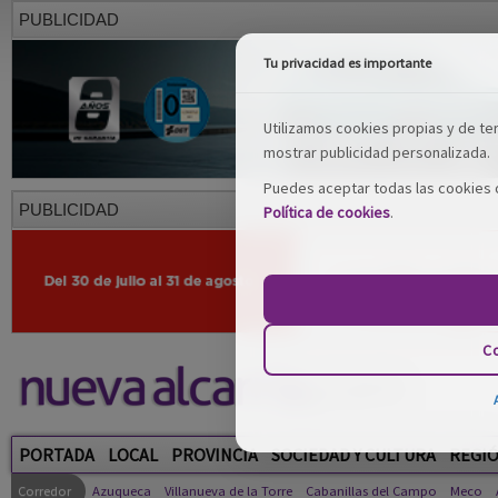
PUBLICIDAD
Tu privacidad es importante
Utilizamos cookies propias y de terc
mostrar publicidad personalizada.
Puedes aceptar todas las cookies o
PUBLICIDAD
Política de cookies
.
Co
PORTADA
LOCAL
PROVINCIA
SOCIEDAD Y CULTURA
REGI
Corredor
Azuqueca
Villanueva de la Torre
Cabanillas del Campo
Meco