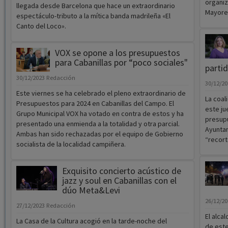
organiz
llegada desde Barcelona que hace un extraordinario
Mayore
espectáculo-tributo a la mítica banda madrileña «El
Canto del Loco».
VOX se opone a los presupuestos
para Cabanillas por “poco sociales"
partid
30/12/2023
Redacción
30/12/2
Este viernes se ha celebrado el pleno extraordinario de
La coal
Presupuestos para 2024 en Cabanillas del Campo. El
este ju
Grupo Municipal VOX ha votado en contra de estos y ha
presupu
presentado una enmienda a la totalidad y otra parcial.
Ayuntam
Ambas han sido rechazadas por el equipo de Gobierno
“recort
socialista de la localidad campiñera.
Exquisito concierto acústico de
jazz y soul en Cabanillas con el
dúo Meta&Levi
26/12/2
27/12/2023
Redacción
El alca
La Casa de la Cultura acogió en la tarde-noche del
de este