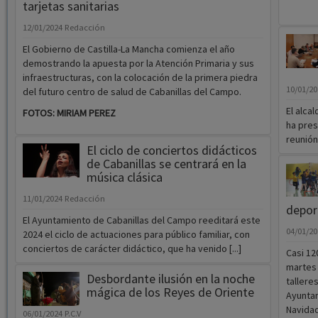
tarjetas sanitarias
12/01/2024
Redacción
El Gobierno de Castilla-La Mancha comienza el año
demostrando la apuesta por la Atención Primaria y sus
infraestructuras, con la colocación de la primera piedra
10/01/2
del futuro centro de salud de Cabanillas del Campo.
El alca
FOTOS: MIRIAM PEREZ
ha pres
reunión
El ciclo de conciertos didácticos
de Cabanillas se centrará en la
música clásica
11/01/2024
Redacción
depor
El Ayuntamiento de Cabanillas del Campo reeditará este
04/01/2
2024 el ciclo de actuaciones para público familiar, con
conciertos de carácter didáctico, que ha venido [...]
Casi 12
martes 
Desbordante ilusión en la noche
tallere
mágica de los Reyes de Oriente
Ayuntam
Navidad
06/01/2024
P.C.V