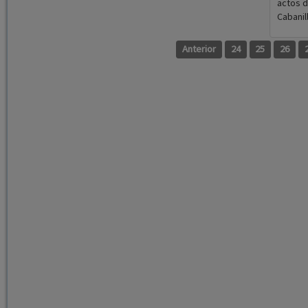
actos d
Cabanil
Anterior
24
25
26