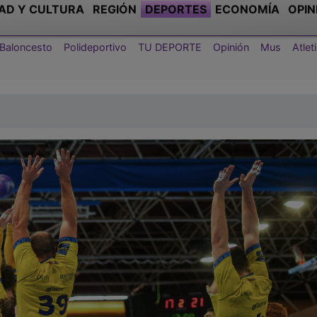
AD Y CULTURA
REGIÓN
DEPORTES
ECONOMÍA
OPIN
Baloncesto
Polideportivo
TU DEPORTE
Opinión
Mus
Atle