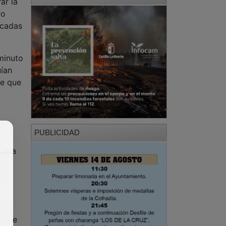
ar la
ro
icadas
minuto
uían
te que
PUBLICIDAD
 a la
es
rse
 que
ba de