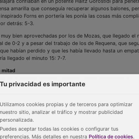
alajara confiaban en un potente Haitz Gorostidi para penetr
fensa amarilla que conseguía recuperar algunos balones, pe
n inspirado Forns en portería les ponía las cosas más compl
or detrás: 5-3.
 muy bien aprovechadas por los de Mozas, que llegado el 
al de 0-2 y a pesar del trabajo de los de Requena, que seg
 que habían perdido y que les había llevado hasta un empa
ía llegado el minuto 15: 7-7.
a mitad
ose de la defensa morada, Rodrigo Salinas adelantaba por
Tu privacidad es importante
lti de Cavero, ya era 7-9 para los visitantes, distancia que
o acababan de conseguir neutralizar, en gran parte debido
 que cerraban cualquier hueco posible a Jodar y Jović y l
Utilizamos cookies propias y de terceros para optimizar
sar del esfuerzo de los atacantes morados por no descolga
nuestro sitio, analizar el tráfico y mostrar publicidad
personalizada.
guían igual: 9-11 para Bidasoa, pero con una novedad y es
Puedes aceptar todas las cookies o configurar tus
 meses de lesión, Tito Díaz, exjugador del Guadalajara, salta
preferencias. Más detalles en nuestra
Política de cookies
.