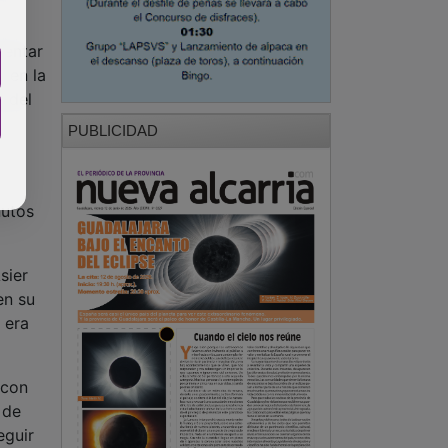
tentar
a en la
d del
PUBLICIDAD
nutos
sier
en su
 era
 con
 de
eguir