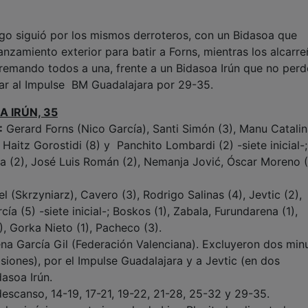
uego siguió por los mismos derroteros, con un Bidasoa que
anzamiento exterior para batir a Forns, mientras los alcarr
remando todos a una, frente a un Bidasoa Irún que no per
otar al Impulse BM Guadalajara por 29-35.
A IRÚN, 35
:
Gerard Forns (Nico García), Santi Simón (3), Manu Catalin
 Haitz Gorostidi (8) y Panchito Lombardi (2) -siete inicial-
eda (2), José Luis Román (2), Nemanja Jović, Óscar Moreno (
l (Skrzyniarz), Cavero (3), Rodrigo Salinas (4), Jevtic (2),
cía (5) -siete inicial-; Boskos (1), Zabala, Furundarena (1),
), Gorka Nieto (1), Pacheco (3).
na García Gil (Federación Valenciana). Excluyeron dos min
iones), por el Impulse Guadalajara y a Jevtic (en dos
dasoa Irún.
, descanso, 14-19, 17-21, 19-22, 21-28, 25-32 y 29-35.