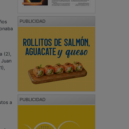
eños
PUBLICIDAD
donaba
a (2),
; Juan
1),
PUBLICIDAD
utos a