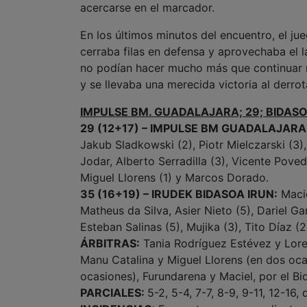
acercarse en el marcador.
En los últimos minutos del encuentro, el j
cerraba filas en defensa y aprovechaba el l
no podían hacer mucho más que continuar 
y se llevaba una merecida victoria al derr
IMPULSE BM. GUADALAJARA; 29; BIDASO
29 (12+17) – IMPULSE BM GUADALAJARA
Jakub Sladkowski (2), Piotr Mielczarski (3),
Jodar, Alberto Serradilla (3), Vicente Pov
Miguel Llorens (1) y Marcos Dorado.
35 (16+19) – IRUDEK BIDASOA IRUN:
Macie
Matheus da Silva, Asier Nieto (5), Dariel Gar
Esteban Salinas (5), Mujika (3), Tito Díaz (2
ÁRBITRAS:
Tania Rodríguez Estévez y Lore
Manu Catalina y Miguel Llorens (en dos ocas
ocasiones), Furundarena y Maciel, por el Bi
PARCIALES:
5-2, 5-4, 7-7, 8-9, 9-11, 12-16