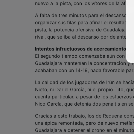
nuevo a la pista, con los vítores de la afici
A falta de tres minutos para el descanso J
organizar sus filas para afinar el resultado
pista, la potencia ofensiva de Guadalajara m
rival, que se iba al descanso por delante: 12
Intentos infructuosos de acercamiento
El segundo tiempo comenzaba aún con Tito D
Guadalajara mantenían la concentración y F
acababan con un 14-19, nada favorable para
La calidad de los jugadores de Irún se hací
Nieto, ni Dariel García, ni el propio Tito, 
cuenta particular, a pesar de los esfuerzos 
Nico García, que detenía dos penaltis en se
Gracias a este trabajo, los de Requena cons
una épica remontada, pero de nuevo metían
Guadalajara a detener el crono en el minuto