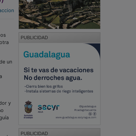
accion
los
PUBLICIDAD
otra
 de un
a
dor y
no
guía
PUBLICIDAD