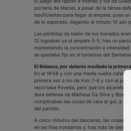
El juego era rápido e intenso y los de Guad
portería de Maciel, a pesar de la férrea de
insuficientes para llegar al empate, pues u
de lo esperado, llegando al minuto 10 aún p
Las pérdidas de balón de los morados eran
12 lograban ya el empate 5-5, tras un parci
manteniendo la concentración e intensidad
se quedaba fijo en el luminoso del Santamar
El Bidasoa, por delante mediada la primer
En el 16:58 y con una media vuelta zafánd
primera vez a los de Irún: 7-8 y con el pena
recortaba Poveda, pero que los alcareños n
dura defensa de Matheus Da Silva y Boskos,
complicaban las cosas de cara al gol, a pe
del partido.
A cinco minutos del descanso, las cosas se
en las filas irundarras y, tras más de siete