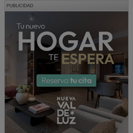
PUBLICIDAD
– La Escuela de Arte
ofrece los grupos Taller de Inicio
(de 3º de Infantil a 3º de Primaria), Taller Creativo (4º
a 6º de Primaria), Grupo Joven (adolescentes hasta 18
años), y Grupo Adulto (mayores de 18 años). Una de
las novedades de este año en esta escuela es la
apertura de un grupo específicamente de escultura
dentrlo del Grupo de Adulto. Esta escuela está dirigida
por la artista plástica cabanillera Ana Iglesias,
licenciada en Bellas Artes.
PUBLICIDAD