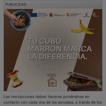
contacto con cada una de las escuelas, a través de los
teléfonos y correos electrónicos siguientes:
Escuela de Teatro:
Teléfono: 675637907 / Mail:
esteatrocc@gmail.com (Pablo Menasanch)
Escuela de Arte:
Teléfono: 649968754 / Mail:
escueladeartecc@gmail.com (Ana Iglesias)
Escuela de Fotografía:
Teléfono: 662422236 /
Mail: laphotoescuela64@gmail.com (Nacho
Izquierdo)
La inscripción en la Escuela de Fotografía hay que
hacerla telefónicamente.
PUBLICIDAD