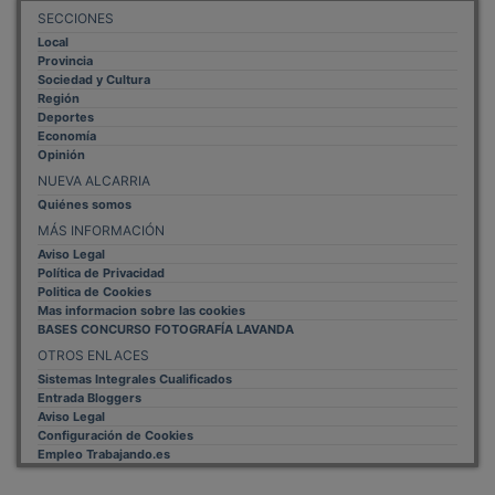
SECCIONES
Local
Provincia
Sociedad y Cultura
Región
Deportes
Economía
Opinión
NUEVA ALCARRIA
Quiénes somos
MÁS INFORMACIÓN
Aviso Legal
Política de Privacidad
Politica de Cookies
Mas informacion sobre las cookies
BASES CONCURSO FOTOGRAFÍA LAVANDA
OTROS ENLACES
Sistemas Integrales Cualificados
Entrada Bloggers
Aviso Legal
Configuración de Cookies
Empleo Trabajando.es
Tiempo: 0.1905 seg., Memoria Usada: 0.93 MB