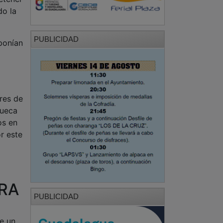
do la
PUBLICIDAD
ponían
res de
queca
os en
r este
RA
PUBLICIDAD
de un