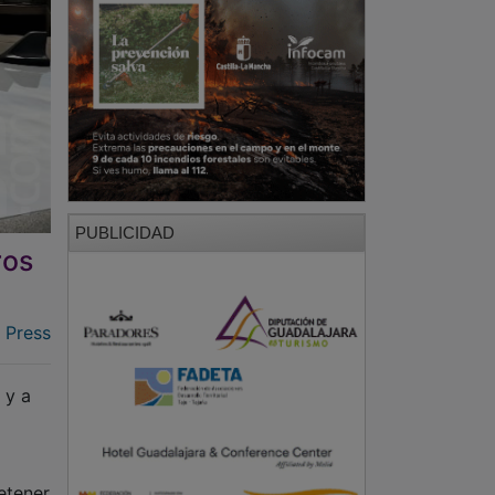
PUBLICIDAD
ros
 Press
 y a
etener