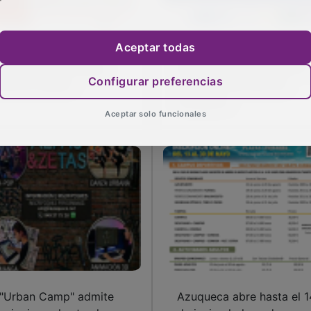
Aceptar todas
 Caja acoge este
Este miércoles, sesión de
bado las V Jornadas
Plan Mayor Seguridad en
Configurar preferencias
ntra el Cáncer
el Centro de Ocio de
Azuqueca
Aceptar solo funcionales
 "Urban Camp" admite
Azuqueca abre hasta el 1