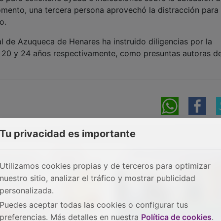
omento, una tercera persona aprovechó la distracción para
o.
al de Azuqueca de Henares ha instruido diligencias por la
 20 y 24 años respectivamente, como presuntas autoras de
Tu privacidad es importante
Utilizamos cookies propias y de terceros para optimizar
nuestro sitio, analizar el tráfico y mostrar publicidad
personalizada.
Puedes aceptar todas las cookies o configurar tus
preferencias. Más detalles en nuestra
Política de cookies
.