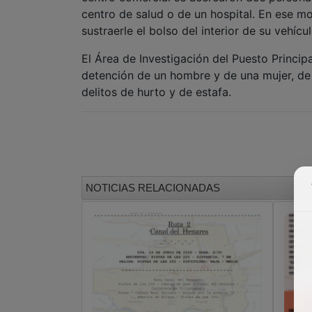
centro de salud o de un hospital. En ese m
sustraerle el bolso del interior de su vehícul
El Área de Investigación del Puesto Princip
detención de un hombre y de una mujer, de
delitos de hurto y de estafa.
NOTICIAS RELACIONADAS