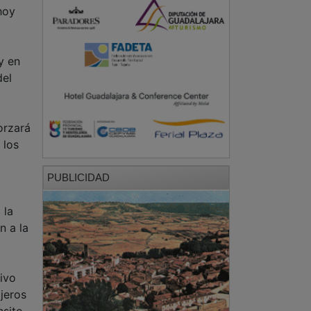
hoy
y en
del
orzará
 los
PUBLICIDAD
 la
n a la
tivo
ajeros
sito.