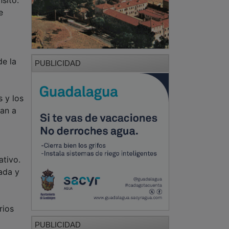
e
de la
PUBLICIDAD
s y los
gan a
ativo.
gada y
rios
PUBLICIDAD