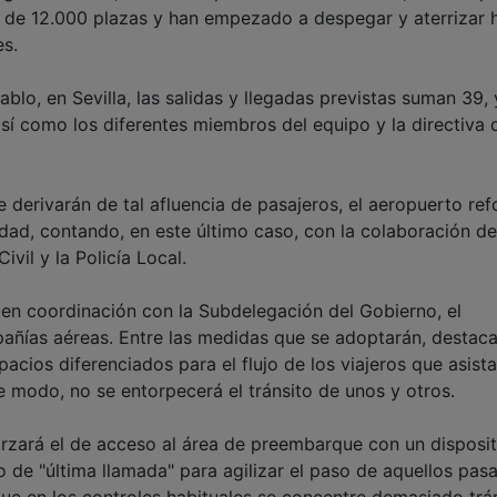
 de 12.000 plazas y han empezado a despegar y aterrizar 
es.
blo, en Sevilla, las salidas y llegadas previstas suman 39, 
así como los diferentes miembros del equipo y la directiva 
 derivarán de tal afluencia de pasajeros, el aeropuerto ref
idad, contando, en este último caso, con la colaboración de
ivil y la Policía Local.
o en coordinación con la Subdelegación del Gobierno, el
pañías aéreas. Entre las medidas que se adoptarán, destaca
spacios diferenciados para el flujo de los viajeros que asista
se modo, no se entorpecerá el tránsito de unos y otros.
forzará el de acceso al área de preembarque con un disposi
tro de "última llamada" para agilizar el paso de aquellos pas
e en los controles habituales se concentre demasiado trán