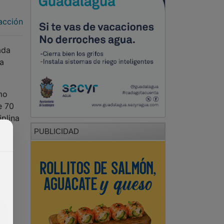
acción
ada
ta
mo
e 70
iplina
PUBLICIDAD
a
do
el