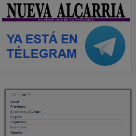
SECCIONES
Local
Provincia
Sociedad y Cultura
Región
Deportes
Economía
Opinión
NUEVA ALCARRIA