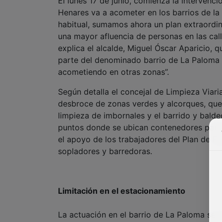
El lunes 17 de junio, comienza la interven
Henares va a acometer en los barrios de la 
habitual, sumamos ahora un plan extraordin
una mayor afluencia de personas en las call
explica el alcalde, Miguel Óscar Aparicio, 
parte del denominado barrio de La Paloma y
acometiendo en otras zonas”.
Según detalla el concejal de Limpieza Viari
desbroce de zonas verdes y alcorques, que 
limpieza de imbornales y el barrido y baldeo
puntos donde se ubican contenedores para l
el apoyo de los trabajadores del Plan de Em
sopladores y barredoras.
Limitación en el estacionamiento
La actuación en el barrio de La Paloma se va