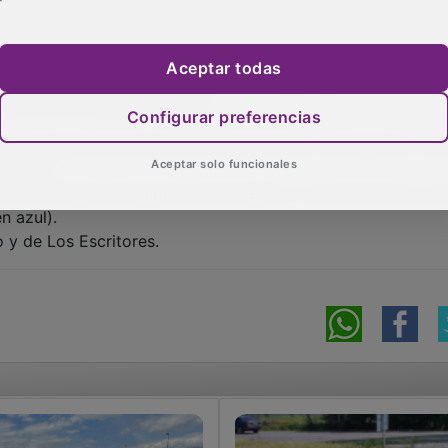
os servicios municipales y evitar posible daños a los vehícu
permitirá el aparcamiento de coches en horario de mañana
 habilitando a medida que se avance en los trabajos”, expli
Aceptar todas
colaboración de la ciudadanía. Las limitaciones de
ada día del siguiente modo:
Configurar preferencias
las avenidas de Alcalá, de Los Escritores y de Madrid y la c
Aceptar solo funcionales
 rojo).
r las avenidas de Madrid, de Enmedio y Los Escritores y la 
n azul).
 y de Los Escritores.