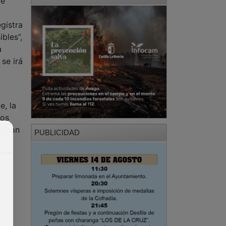
de
a
gistra
bles”,
a
se irá
e, la
los
s, con
PUBLICIDAD