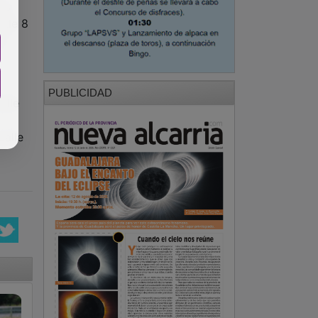
los
, de 8
ca
PUBLICIDAD
alle
calle