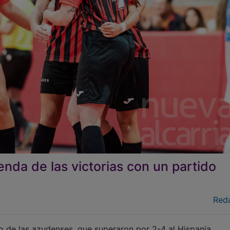
nda de las victorias con un partido
Red
 de las azudenses, que superaron por 2-4 al Hispania.