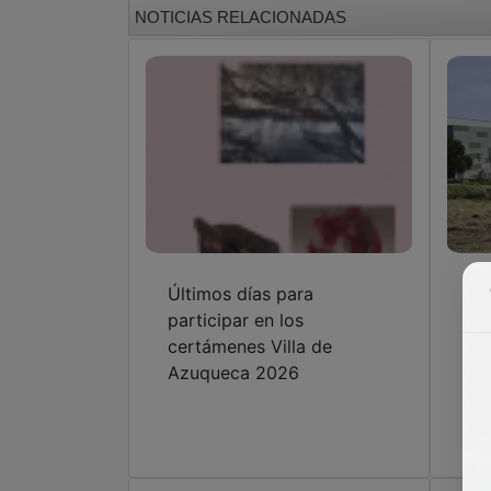
NOTICIAS RELACIONADAS
Últimos días para
El
participar en los
Az
certámenes Villa de
nu
Azuqueca 2026
re
ma
ci