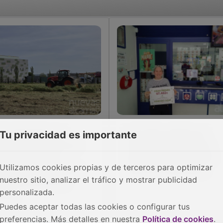
 Ayuntamiento de
Un boleto sellado en
Tu privacidad es importante
uqueca incorpora un
Azuqueca de Henares
evo tractor para
reparte más de 67.000
Utilizamos cookies propias y de terceros para optimizar
forzar los trabajos de
euros en la Bonoloto
nuestro sitio, analizar el tráfico y mostrar publicidad
ntenimiento en la
personalizada.
udad
Puedes aceptar todas las cookies o configurar tus
preferencias. Más detalles en nuestra
Política de cookies
.