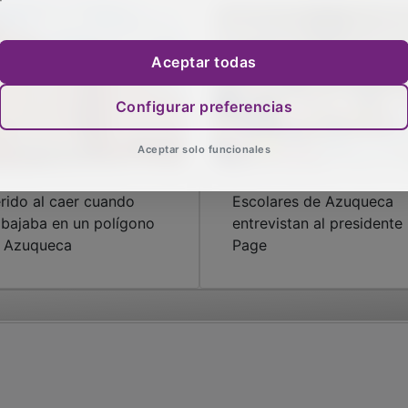
Aceptar todas
Configurar preferencias
Aceptar solo funcionales
rido al caer cuando
Escolares de Azuqueca
abajaba en un polígono
entrevistan al presidente
 Azuqueca
Page