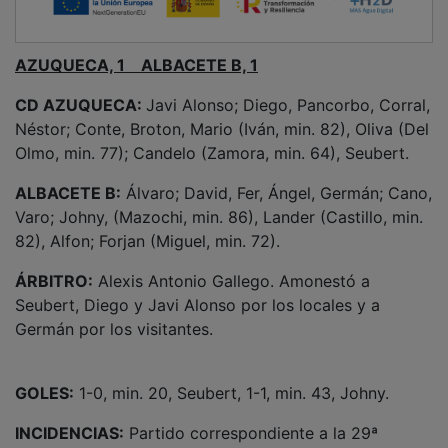
AZUQUECA, 1 ALBACETE B, 1
CD AZUQUECA:
Javi Alonso; Diego, Pancorbo, Corral,
Néstor; Conte, Broton, Mario (Iván, min. 82), Oliva (Del
Olmo, min. 77); Candelo (Zamora, min. 64), Seubert.
ALBACETE B:
Álvaro; David, Fer, Ángel, Germán; Cano,
Varo; Johny, (Mazochi, min. 86), Lander (Castillo, min.
82), Alfon; Forjan (Miguel, min. 72).
ÁRBITRO:
Alexis Antonio Gallego. Amonestó a
Seubert, Diego y Javi Alonso por los locales y a
Germán por los visitantes.
GOLES:
1-0, min. 20, Seubert, 1-1, min. 43, Johny.
INCIDENCIAS:
Partido correspondiente a la 29ª
jornada del grupo XVIII de la Tercera División