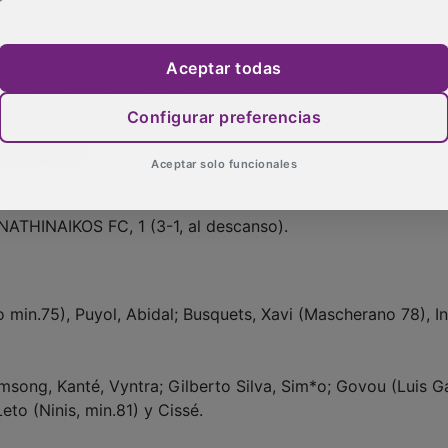
s estos cambios siguió con su juego 'estelar'. Un preciso pa
 chutar casi sin ángulo a portería, el balón dio en los dos 
.
Aceptar todas
tencia de Messi a Dani Alves propició que el brasileño cerr
Configurar preferencias
n estreno y poner la primera piedra hacia la conquista de l
28 de mayo.
Aceptar solo funcionales
THINAIKOS FC, 1 (3-1, al descanso).
min.75), Puyol, Abidal; Busquets, Xavi (Mascherano 78), In
ong, Kanté, Vyntra; Gilberto Silva, Sim*o; Govou (Luis G
eto (Ninis, min.81) y Cissé.