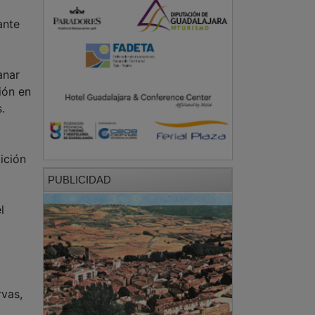
ante
anar
ión en
.
ición
PUBLICIDAD
l
rvas,