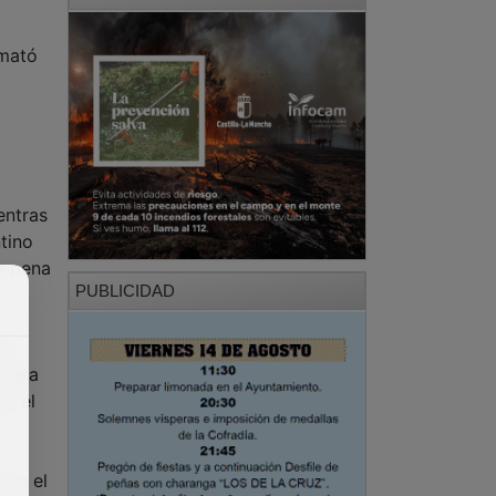
emató
entras
tino
la pena
PUBLICIDAD
gó
clara
n el
 en el