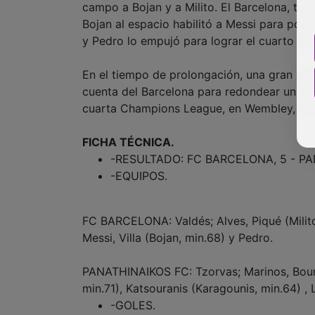
campo a Bojan y a Milito. El Barcelona, tra
Bojan al espacio habilitó a Messi para poder
y Pedro lo empujó para lograr el cuarto gol
En el tiempo de prolongación, una gran asis
cuenta del Barcelona para redondear un gra
cuarta Champions League, en Wembley, el 
FICHA TÉCNICA.
-RESULTADO: FC BARCELONA, 5 - PANA
-EQUIPOS.
FC BARCELONA: Valdés; Alves, Piqué (Milito 
Messi, Villa (Bojan, min.68) y Pedro.
PANATHINAIKOS FC: Tzorvas; Marinos, Boums
min.71), Katsouranis (Karagounis, min.64) , L
-GOLES.