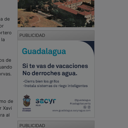
ba de
or
ortero
PUBLICIDAD
 la
jos de
cuando
orvas.
omo de
r Xavi
ra al
PUBLICIDAD