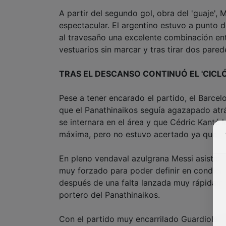
A partir del segundo gol, obra del 'guaje', 
espectacular. El argentino estuvo a punto 
al travesaño una excelente combinación entre
vestuarios sin marcar y tras tirar dos pare
TRAS EL DESCANSO CONTINUÓ EL 'CICL
Pese a tener encarado el partido, el Barcel
que el Panathinaikos seguía agazapado atrá
se internara en el área y que Cédric Kanté l
máxima, pero no estuvo acertado ya que Tzo
En pleno vendaval azulgrana Messi asistió a
muy forzado para poder definir en condicio
después de una falta lanzada muy rápidame
portero del Panathinaikos.
Con el partido muy encarrilado Guardiola de