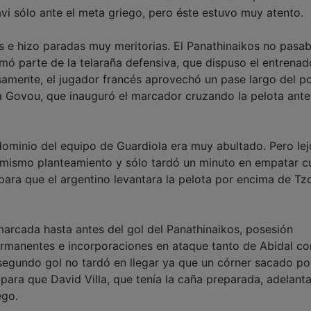
vi sólo ante el meta griego, pero éste estuvo muy atento.
os e hizo paradas muy meritorias. El Panathinaikos no pasa
ó parte de la telaraña defensiva, que dispuso el entrenad
cisamente, el jugador francés aprovechó un pase largo del p
 a Govou, que inauguró el marcador cruzando la pelota ante
dominio del equipo de Guardiola era muy abultado. Pero le
el mismo planteamiento y sólo tardó un minuto en empatar 
para que el argentino levantara la pelota por encima de Tz
a marcada hasta antes del gol del Panathinaikos, posesión
permanentes e incorporaciones en ataque tanto de Abidal c
segundo gol no tardó en llegar ya que un córner sacado po
ara que David Villa, que tenía la caña preparada, adelanta
ego.