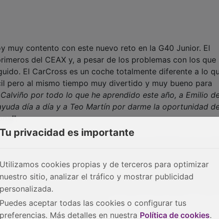
toy muy contento con este nuevo reto en la G40 Junior. El
 primeros del CEAX y, a pesar de los problemas con los que
do. El CarCross es un coche totalmente diferente a lo q
fícil pero al mismo tiempo muy divertido y muy bueno para
 Calviño por todo lo que he aprendido este año, a Emilio d
yuda día a día y a Teo Martín por darme la oportunidad de
onal
".
Tu privacidad es importante
comenzamos a preparar el gran reto de afrontar de la me
hip 2020 en Reino Unido y las sensaciones fueron inmejora
Utilizamos cookies propias y de terceros para optimizar
te Motorsport quisieron contar conmigo para la nueva temp
nuestro sitio, analizar el tráfico y mostrar publicidad
, por lo que no he podido recalar en mejor estructura para
personalizada.
ato y el apoyo y soporte de Teo Martín Motorsport y MSi,
ue nos propongamos en 2020
"
.
Puedes aceptar todas las cookies o configurar tus
preferencias. Más detalles en nuestra
Política de cookies
.