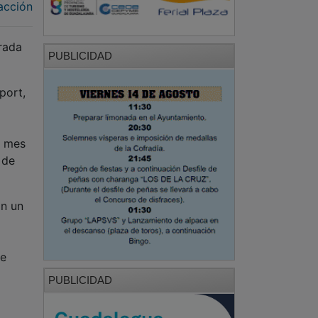
acción
rada
PUBLICIDAD
port,
o mes
 de
on un
te
PUBLICIDAD