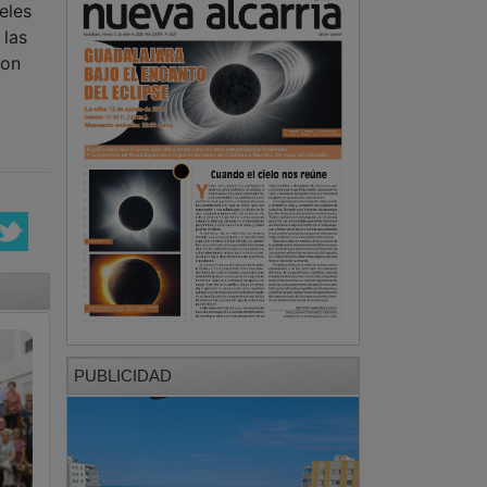
eles
 las
con
PUBLICIDAD