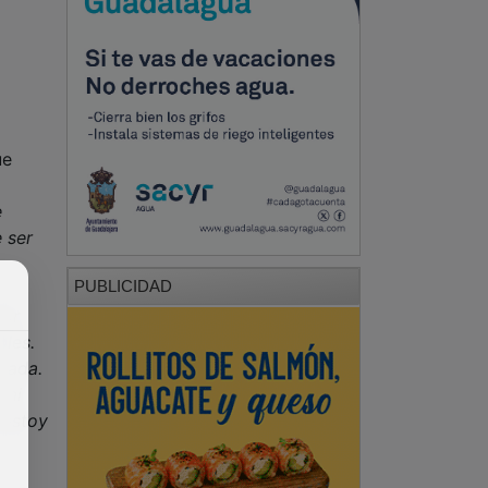
ue
e
 ser
PUBLICIDAD
jor
bles.
orada.
 mi
 estoy