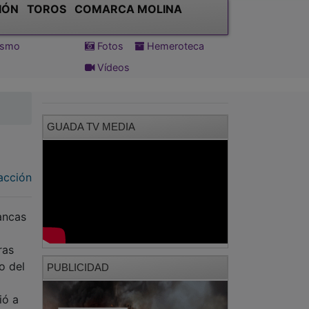
IÓN
TOROS
COMARCA MOLINA
tismo
Fotos
Hemeroteca
Vídeos
GUADA TV MEDIA
acción
mancas
ras
o del
PUBLICIDAD
ió a