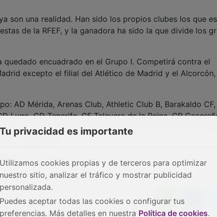
 son una realidad. Han sido los propios clubes los que es
tas de la RFEF, y la ganadora ha sido la que divide los g
ha quedado encuadrado en el Grupo I. Competirá contra el
rid excepto el filial del Atlético de Madrid y el Alcorcón,
po: AD Mérida, Arenas Club, Athletic Club B, Barakaldo CF
CD Lugo, CD Tenerife, CF Talavera de la Reina, CP Cacereñ
l, RC Celta Fortuna, Real Avilés Industrial, Real Madrid Cas
Tu privacidad es importante
 CF y Zamora CF.
s día 1 de julio.
Utilizamos cookies propias y de terceros para optimizar
nuestro sitio, analizar el tráfico y mostrar publicidad
personalizada.
Puedes aceptar todas las cookies o configurar tus
preferencias. Más detalles en nuestra
Política de cookies
.