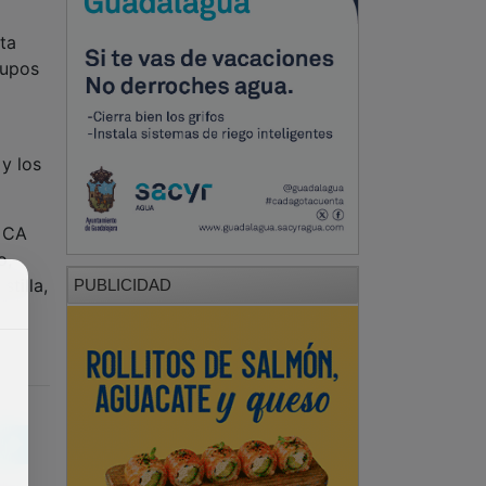
ta
rupos
 y los
, CA
o,
tilla,
PUBLICIDAD