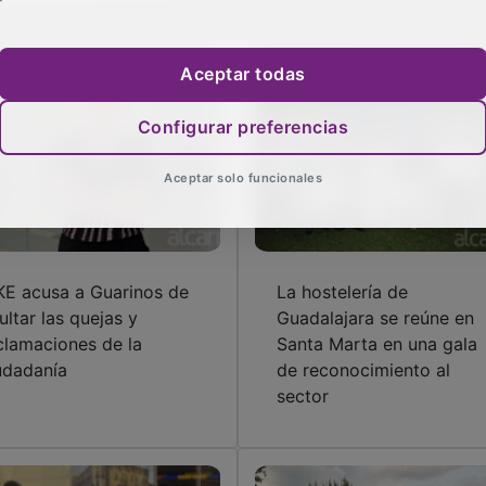
Aceptar todas
Configurar preferencias
Aceptar solo funcionales
KE acusa a Guarinos de
La hostelería de
ultar las quejas y
Guadalajara se reúne en
clamaciones de la
Santa Marta en una gala
udadanía
de reconocimiento al
sector