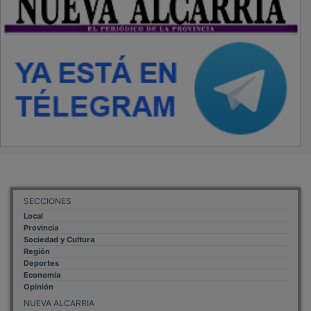
SECCIONES
Local
Provincia
Sociedad y Cultura
Región
Deportes
Economía
Opinión
NUEVA ALCARRIA