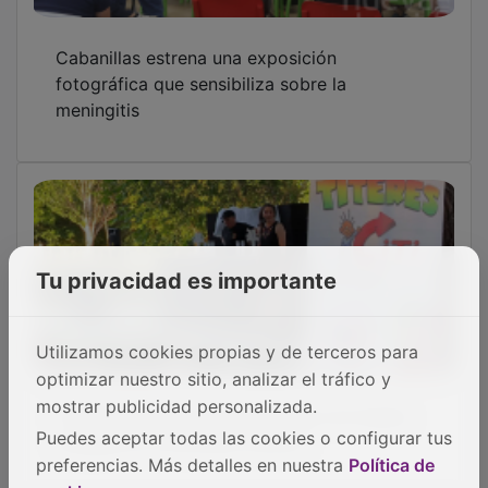
Cabanillas estrena una exposición
fotográfica que sensibiliza sobre la
meningitis
Tu privacidad es importante
Utilizamos cookies propias y de terceros para
optimizar nuestro sitio, analizar el tráfico y
Titirinillas arranca en Cabanillas con buena
mostrar publicidad personalizada.
acogida en su primera función
Puedes aceptar todas las cookies o configurar tus
preferencias. Más detalles en nuestra
Política de