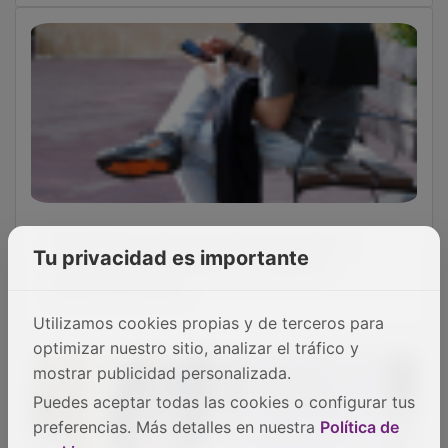
Guadalajara entra en aviso por lluvias y
Tu privacidad es importante
tormentas este viernes, con especial
atención a Molina
Utilizamos cookies propias y de terceros para
optimizar nuestro sitio, analizar el tráfico y
mostrar publicidad personalizada.
Puedes aceptar todas las cookies o configurar tus
preferencias. Más detalles en nuestra
Política de