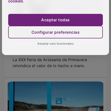
cookies
.
Aceptar todas
Herrera Casado rinde homenaje a 12 mujeres
Configurar preferencias
que forjaron Guadalajara
Aceptar solo funcionales
La XXX Feria de Artesanía de Primavera
reivindica el valor de lo hecho a mano