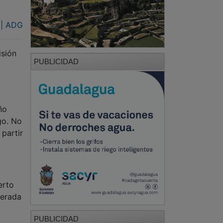
 | ADG
isión
PUBLICIDAD
ño
go. No
 partir
erto
derada
PUBLICIDAD