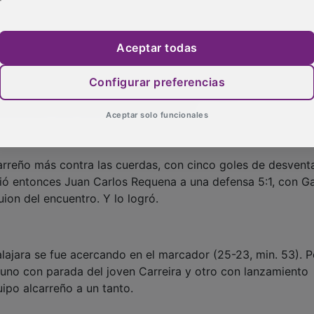
Aceptar todas
cinco minutos sin ver portería. Fue el Guadalajara el pri
ápidamente respondió el Cisne por medio de Diego López, 
Configurar preferencias
vez se iba encontrando más cómodo el equipo pontevedrés
a del Rey más cerca (22-18, min. 43).
Aceptar solo funcionales
arreño más contra las cuerdas, con cinco goles de desventa
ió entonces Juan Carlos Requena a una defensa 5:1, con G
uion del encuentro. Y lo logró.
ajara se fue acercando en el marcador (25-23, min. 53). P
-uno con parada del joven Carreira y otro con lanzamiento
uipo alcarreño a un tanto.