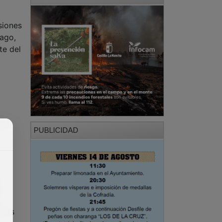
siones
Lago,
te del
9).
PUBLICIDAD
a
 las