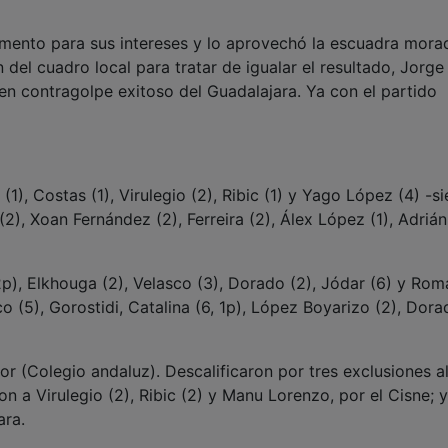
omento para sus intereses y lo aprovechó la escuadra mora
 del cuadro local para tratar de igualar el resultado, Jorge
n contragolpe exitoso del Guadalajara. Ya con el partido
(1), Costas (1), Virulegio (2), Ribic (1) y Yago López (4) -si
 (2), Xoan Fernández (2), Ferreira (2), Álex López (1), Adriá
2p), Elkhouga (2), Velasco (3), Dorado (2), Jódar (6) y Rom
co (5), Gorostidi, Catalina (6, 1p), López Boyarizo (2), Dora
or (Colegio andaluz). Descalificaron por tres exclusiones a
on a Virulegio (2), Ribic (2) y Manu Lorenzo, por el Cisne; y
ara.