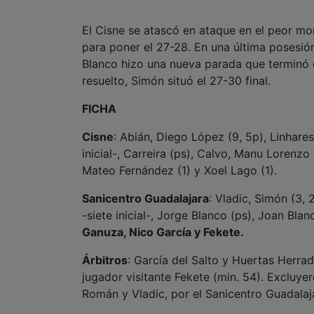
El Cisne se atascó en ataque en el peor m
para poner el 27-28. En una última posesión
Blanco hizo una nueva parada que terminó e
resuelto, Simón situó el 27-30 final.
FICHA
Cisne
: Abián, Diego López (9, 5p), Linhares 
inicial-, Carreira (ps), Calvo, Manu Lorenzo
Mateo Fernández (1) y Xoel Lago (1).
Sanicentro Guadalajara
: Vladic, Simón (3, 
-siete inicial-, Jorge Blanco (ps), Joan Blan
Ganuza, Nico García y Fekete.
Árbitros
: García del Salto y Huertas Herrad
jugador visitante Fekete (min. 54). Excluyer
Román y Vladic, por el Sanicentro Guadalaj