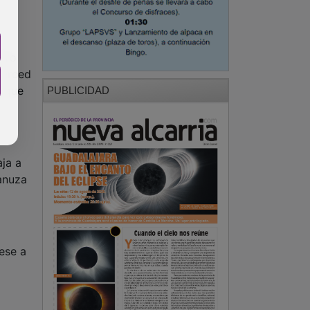
mero
merced
, que
PUBLICIDAD
ja a
anuza
ese a