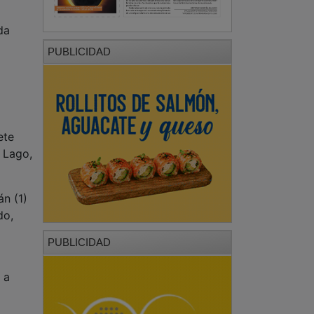
da
PUBLICIDAD
ete
n Lago,
án (1)
do,
PUBLICIDAD
l
 a