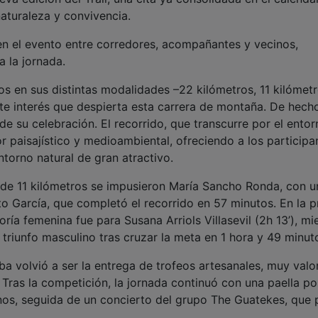
aturaleza y convivencia.
en el evento entre corredores, acompañantes y vecinos,
 la jornada.
os en sus distintas modalidades –22 kilómetros, 11 kilómet
te interés que despierta esta carrera de montaña. De hecho
 su celebración. El recorrido, que transcurre por el entor
or paisajístico y medioambiental, ofreciendo a los participa
torno natural de gran atractivo.
a de 11 kilómetros se impusieron María Sancho Ronda, con u
to García, que completó el recorrido en 57 minutos. En la 
oría femenina fue para Susana Arriols Villasevil (2h 13’), mi
triunfo masculino tras cruzar la meta en 1 hora y 49 minut
ba volvió a ser la entrega de trofeos artesanales, muy val
. Tras la competición, la jornada continuó con una paella po
inos, seguida de un concierto del grupo The Guatekes, que