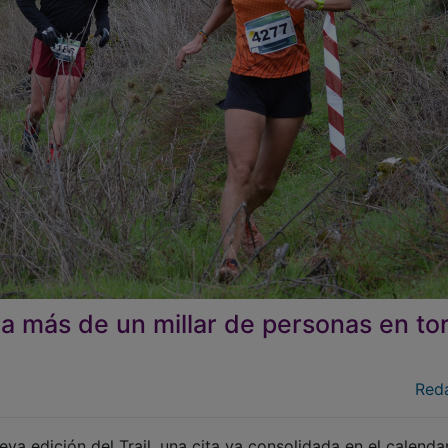
e a más de un millar de personas en to
Red
a edición del Trail, una cita ya consolidada en el calenda