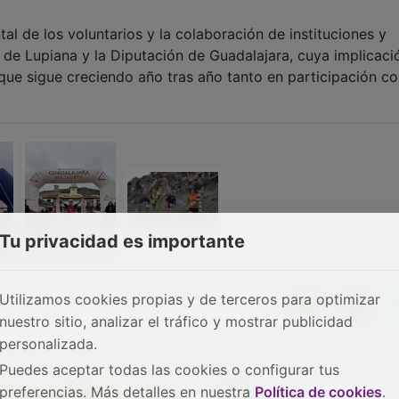
l de los voluntarios y la colaboración de instituciones y
 de Lupiana y la Diputación de Guadalajara, cuya implicaci
a que sigue creciendo año tras año tanto en participación 
Tu privacidad es importante
Utilizamos cookies propias y de terceros para optimizar
nuestro sitio, analizar el tráfico y mostrar publicidad
personalizada.
Puedes aceptar todas las cookies o configurar tus
preferencias. Más detalles en nuestra
Política de cookies
.