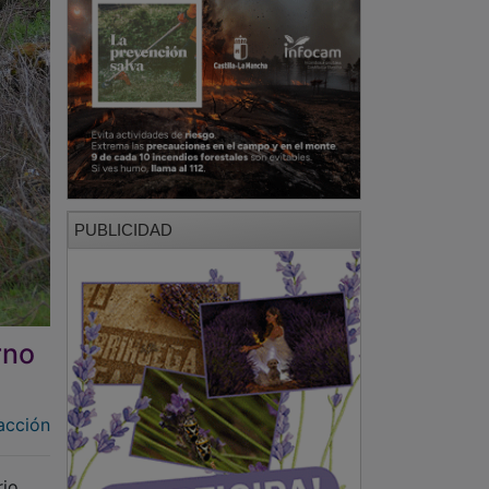
PUBLICIDAD
rno
acción
rio