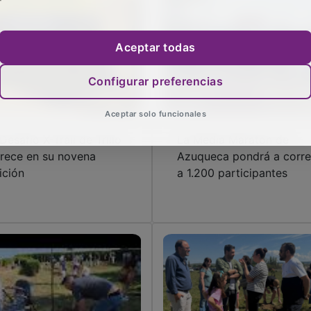
Aceptar todas
Configurar preferencias
Aceptar solo funcionales
 Desafío X-Trail de Trillo
La Media Maratón de
orece en su novena
Azuqueca pondrá a corre
ición
a 1.200 participantes