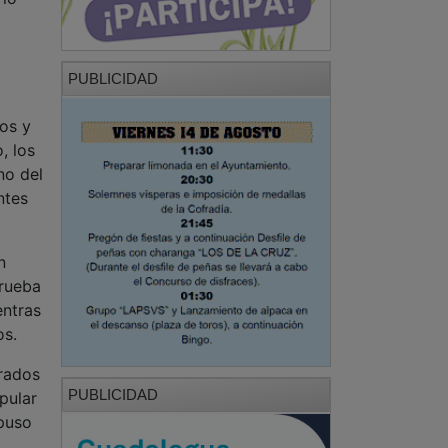
PUBLICIDAD
ros y
, los
no del
ntes
n
prueba
entras
os.
orados
PUBLICIDAD
pular
 puso