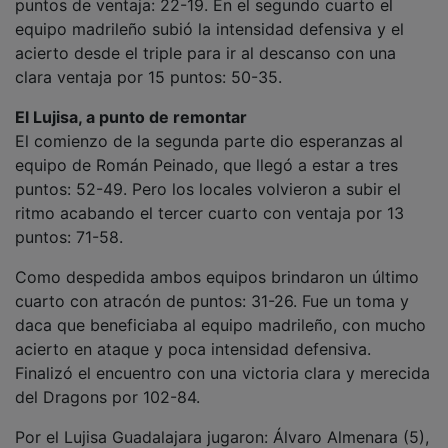
Por el Lujisa Guadalajara jugaron: Álvaro Almenara (5),
Jehicob Martínez (13), Welingthon Díaz (1), Urban
Hrovat (7), Javier Díaz (4), Víctor Alonso (20), Junior
Bustos (9), Arnaud Guigui (17) y David Navarro (8).
No jugó por lesión Carlos Unanue.
Por su parte, Víctor Alonso fue el jugador más
destacado con 20 puntos: 4 triples de 7 lanzamientos
y 6 asistencias para 22 de valoración en 31 minutos.
Balance final
Octavo en la tabla clasificatoria con 12 victorias por
14 derrotas es el balance final del Lujisa Guadalajara
en el grupo BA de Tercera FEB