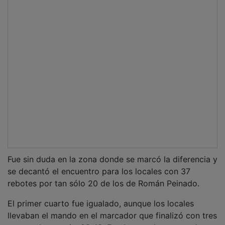
puntos de ventaja: 22-19. En el segundo cuarto el
equipo madrileño subió la intensidad defensiva y el
acierto desde el triple para ir al descanso con una
clara ventaja por 15 puntos: 50-35.
El Lujisa, a punto de remontar
El comienzo de la segunda parte dio esperanzas al
equipo de Román Peinado, que llegó a estar a tres
puntos: 52-49. Pero los locales volvieron a subir el
ritmo acabando el tercer cuarto con ventaja por 13
puntos: 71-58.
Como despedida ambos equipos brindaron un último
cuarto con atracón de puntos: 31-26. Fue un toma y
daca que beneficiaba al equipo madrileño, con mucho
acierto en ataque y poca intensidad defensiva.
Finalizó el encuentro con una victoria clara y merecida
del Dragons por 102-84.