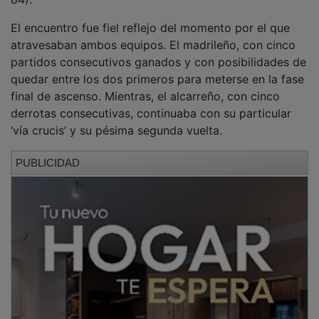
El encuentro fue fiel reflejo del momento por el que
atravesaban ambos equipos. El madrileño, con cinco
partidos consecutivos ganados y con posibilidades de
quedar entre los dos primeros para meterse en la fase
final de ascenso. Mientras, el alcarreño, con cinco
derrotas consecutivas, continuaba con su particular
‘vía crucis’ y su pésima segunda vuelta.
PUBLICIDAD
Fue una justa victoria del Dragons, que a la postre no
le sirvió para alcanzar la segunda posición del grupo,
que fue para el Estudiantes, que no falló en su partido
ante el Tres Cantos.
Brillaron los ataques ante las flojas defensas
Un partido que por momentos fue vistoso, con varios
mates y alguna jugada espectacular, en el que dominó
el juego de ataque por ambos conjuntos. Gran acierto