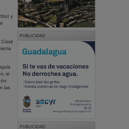
tbol y
er
PUBLICIDAD
 Cissé
pierna
eguía
n, el
zón
n las
PUBLICIDAD