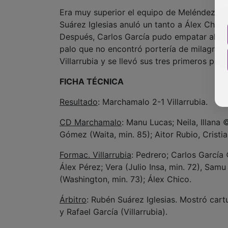
Era muy superior el equipo de Meléndez, per
Suárez Iglesias anuló un tanto a Álex Chico 
Después, Carlos García pudo empatar al bo
palo que no encontró portería de milagro.
Villarrubia y se llevó sus tres primeros punt
FICHA TÉCNICA
Resultado
: Marchamalo 2-1 Villarrubia.
CD Marchamalo
: Manu Lucas; Neila, Illana
Gómez (Waita, min. 85); Aitor Rubio, Cristia
Formac. Villarrubia
: Pedrero; Carlos García 
Álex Pérez; Vera (Julio Insa, min. 72), Sam
(Washington, min. 73); Álex Chico.
Árbitro
: Rubén Suárez Iglesias. Mostró cart
y Rafael García (Villarrubia).