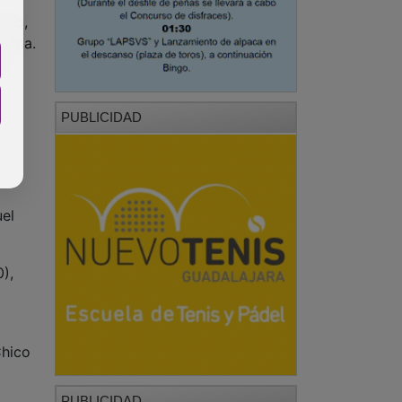
mero,
rubia.
do
PUBLICIDAD
uel
0),
Chico
PUBLICIDAD