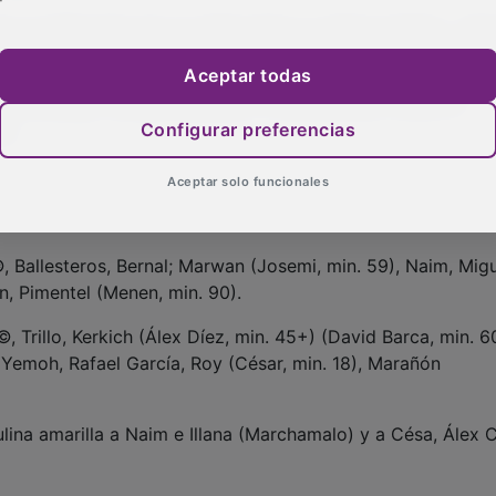
o el Villarrubia aún no había dicho su última palabra. Pri
en una acción muy protestada por los futbolistas del Villar
Aceptar todas
rde del descuento con un disparo a bocajarro en el segun
 Sin embargo, aunque asediado, el Marchamalo tumbó al
Configurar preferencias
os.
Aceptar solo funcionales
 ©, Ballesteros, Bernal; Marwan (Josemi, min. 59), Naim, Mig
n, Pimentel (Menen, min. 90).
©, Trillo, Kerkich (Álex Díez, min. 45+) (David Barca, min. 6
u Yemoh, Rafael García, Roy (César, min. 18), Marañón
ulina amarilla a Naim e Illana (Marchamalo) y a Césa, Álex 