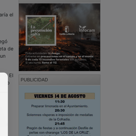
ría el
pegó
eta de
 un
ro. El
PUBLICIDAD
ntero
la
ue
ró a