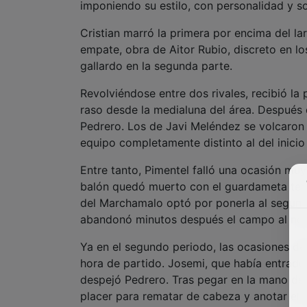
imponiendo su estilo, con personalidad y s
Cristian marró la primera por encima del lar
empate, obra de Aitor Rubio, discreto en l
gallardo en la segunda parte.
Revolviéndose entre dos rivales, recibió la 
raso desde la medialuna del área. Después d
Pedrero. Los de Javi Meléndez se volcaron 
equipo completamente distinto al del inicio
Entre tanto, Pimentel falló una ocasión muy
balón quedó muerto con el guardameta tendi
del Marchamalo optó por ponerla al segundo
abandonó minutos después el campo al no p
Ya en el segundo periodo, las ocasiones de
hora de partido. Josemi, que había entrado
despejó Pedrero. Tras pegar en la mano de 
placer para rematar de cabeza y anotar el 