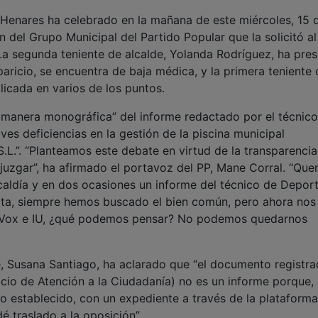
Henares ha celebrado en la mañana de este miércoles, 15 
n del Grupo Municipal del Partido Popular que la solicitó al
 La segunda teniente de alcalde, Yolanda Rodríguez, ha pres
paricio, se encuentra de baja médica, y la primera teniente 
licada en varios de los puntos.
manera monográfica” del informe redactado por el técnico
es deficiencias en la gestión de la piscina municipal
L.”. “Planteamos este debate en virtud de la transparencia
 juzgar”, ha afirmado el portavoz del PP, Mane Corral. “Qu
aldía y en dos ocasiones un informe del técnico de Deport
erta, siempre hemos buscado el bien común, pero ahora nos
P, Vox e IU, ¿qué podemos pensar? No podemos quedarnos
de, Susana Santiago, ha aclarado que “el documento registr
cio de Atención a la Ciudadanía) no es un informe porque, s
to establecido, con un expediente a través de la plataform
é traslado a la oposición”.