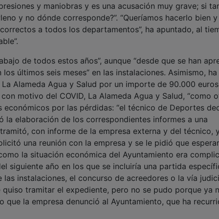
presiones y maniobras y es una acusación muy grave; si ta
Pleno y no dónde corresponde?”. “Queríamos hacerlo bien y
correctos a todos los departamentos”, ha apuntado, al ti
ble”.
 trabajo de todos estos años”, aunque “desde que se han apr
n los últimos seis meses” en las instalaciones. Asimismo, ha
a La Alameda Agua y Salud por un importe de 90.000 euros
 con motivo del COVID, La Alameda Agua y Salud, “como o
os económicos por las pérdidas: “el técnico de Deportes de
ó la elaboración de los correspondientes informes a una
 tramitó, con informe de la empresa externa y del técnico, 
olicitó una reunión con la empresa y se le pidió que espera
, como la situación económica del Ayuntamiento era compli
 siguiente año en los que se incluiría una partida específi
e las instalaciones, el concurso de acreedores o la vía judici
 quiso tramitar el expediente, pero no se pudo porque ya 
r lo que la empresa denunció al Ayuntamiento, que ha recurri