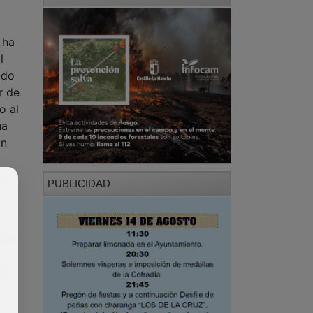
 ha
l
ado
r de
o al
ha
En
 a
PUBLICIDAD
o y
ha