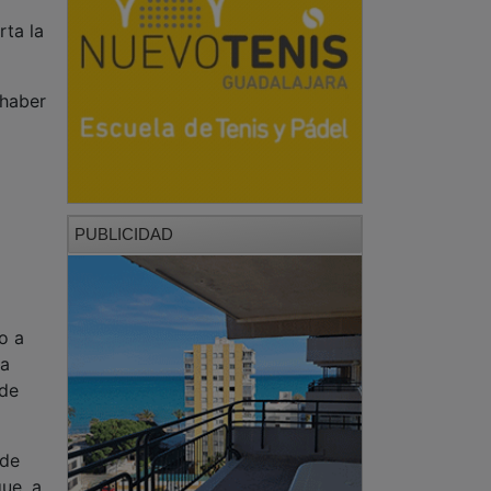
rta la
 haber
PUBLICIDAD
o a
la
 de
 de
que, a