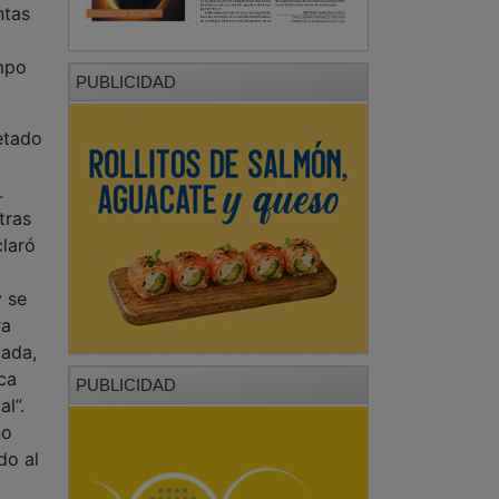
ntas
empo
PUBLICIDAD
etado
.
tras
claró
y se
ra
cada,
ca
PUBLICIDAD
al”.
no
do al