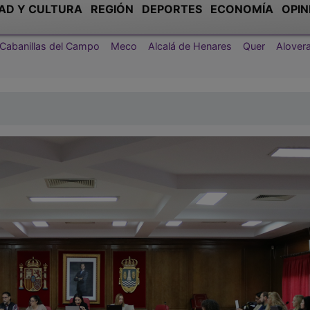
AD Y CULTURA
REGIÓN
DEPORTES
ECONOMÍA
OPIN
Cabanillas del Campo
Meco
Alcalá de Henares
Quer
Alover