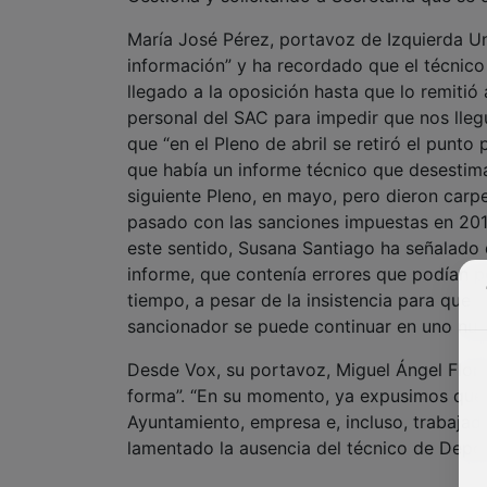
María José Pérez, portavoz de Izquierda Un
información” y ha recordado que el técnic
llegado a la oposición hasta que lo remitió
personal del SAC para impedir que nos lle
que “en el Pleno de abril se retiró el punt
que había un informe técnico que desestima
siguiente Pleno, en mayo, pero dieron car
pasado con las sanciones impuestas en 201
este sentido, Susana Santiago ha señalado 
informe, que contenía errores que podían po
tiempo, a pesar de la insistencia para que 
sancionador se puede continuar en uno nue
Desde Vox, su portavoz, Miguel Ángel Flore
forma”. “En su momento, ya expusimos que 
Ayuntamiento, empresa e, incluso, trabajad
lamentado la ausencia del técnico de Depor