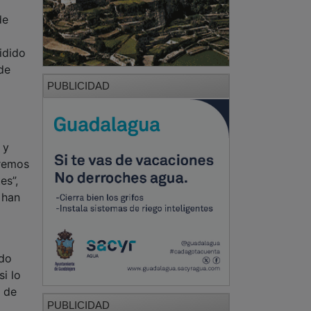
de
idido
de
PUBLICIDAD
 y
eremos
es”,
 han
ado
i lo
a de
PUBLICIDAD