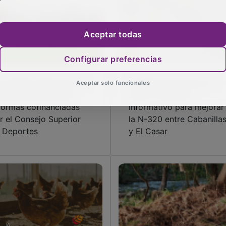
Aceptar todas
Configurar preferencias
 complejo deportivo de
Transportes licita por 1
Aceptar solo funcionales
banillas estrena las
millón el estudio
formas cofinanciadas
informativo para mejorar
r el Consejo Superior
la N-320 entre Cabanilla
 Deportes
y El Casar