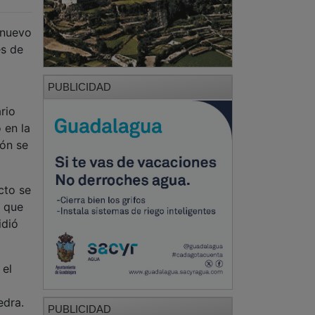
 nuevo
es de
PUBLICIDAD
rio
 en la
ión se
cto se
, que
idió
 el
edra.
PUBLICIDAD