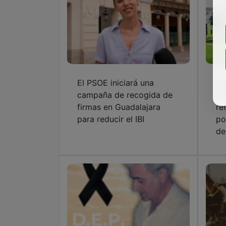
El PSOE iniciará una
El
campaña de recogida de
Ca
firmas en Guadalajara
re
para reducir el IBI
po
de