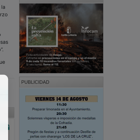
 la
arzo
o
esas
”.
que
PUBLICIDAD