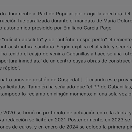
do duramente al Partido Popular por exigir la apertura del
trucción fue paralizada durante el mandato de María Dolor
o autonómico presidido por Emiliano García-Page.
 “ridículo absoluto” y de “auténtico esperpento” el reciente
nfraestructura sanitaria. Según explica el alcalde y secreta
 ha tenido el cuajo de venir a Cabanillas a hacerse una foto
‘apertura inmediata’ de un centro cuyas obras de construcc
 rápido”.
 cuatro años de gestión de Cospedal […] cuando este proye
 ya licitadas. También ha señalado que “el PP de Cabanillas
d, tampoco lo reclamó en ningún momento; ni una sola vez p
e 2020 se firmó un protocolo de actuación entre la Junta y
a redacción se licitó en 2021. Posteriormente, en 2023 se
lones de euros, y en enero de 2024 se colocó la primera pi