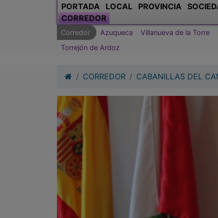
PORTADA
LOCAL
PROVINCIA
SOCIED
CORREDOR
Corredor
Azuqueca
Villanueva de la Torre
Torrejón de Ardoz
CORREDOR
CABANILLAS DEL C