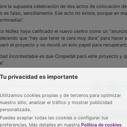
obre la supuesta celebración de dos actos de colocación de
o es falso, sencillamente. Ese acto no existe, porque en m
erminadas”.
sco Núñez haya calificado el nuevo centro como un “anunci
iderando que “hay que tener la cara muy dura” para hacer 
paró el proyecto y no movió un solo papel para recuperarlo
lidad incontestable es que Cospedal paró este proyecto y 
e”.
Tu privacidad es importante
Utilizamos cookies propias y de terceros para optimizar
nuestro sitio, analizar el tráfico y mostrar publicidad
personalizada.
Puedes aceptar todas las cookies o configurar tus
preferencias. Más detalles en nuestra
Política de cookies
.