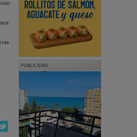
ivido
hace
oras
PUBLICIDAD