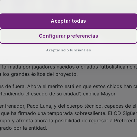
Aceptar todas
Configurar preferencias
Aceptar solo funcionales
pecial por la filosofía deportiva desarrollada durante los ú
tá formada por jugadores nacidos o criados futbolísticamen
 los grandes éxitos del proyecto.
s de fuera. Ahora el mérito está en que estos chicos han c
efendiendo el escudo de su ciudad”, explica Mayor.
 entrenador, Paco Luna, y del cuerpo técnico, capaces de e
n que ha firmado una temporada sobresaliente. El CD Sigüe
po y afronta ahora la posibilidad de regresar a Preferent
rado por la entidad.