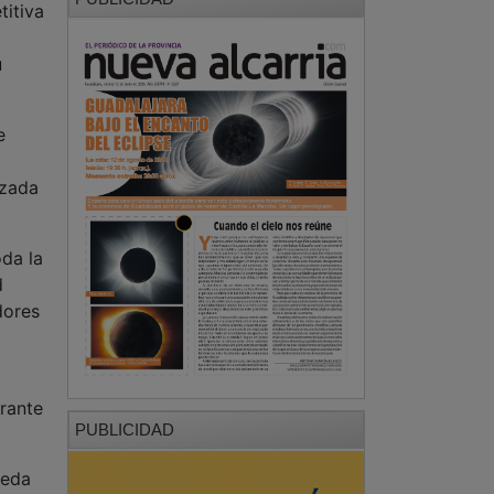
titiva
u
e
izada
oda la
d
dores
rante
PUBLICIDAD
ceda