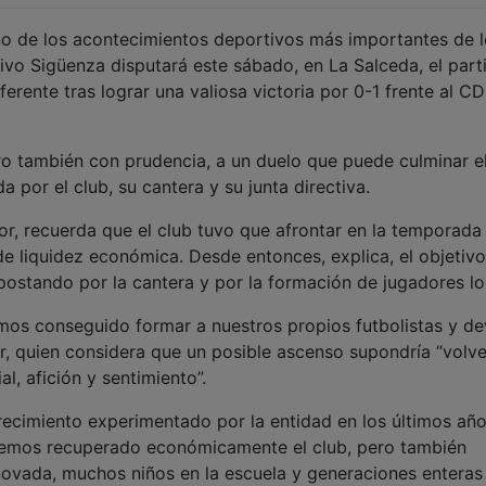
o de los acontecimientos deportivos más importantes de l
tivo Sigüenza disputará este sábado, en La Salceda, el part
erente tras lograr una valiosa victoria por 0-1 frente al C
ero también con prudencia, a un duelo que puede culminar el
 por el club, su cantera y su junta directiva.
r, recuerda que el club tuvo que afrontar en la temporada
de liquidez económica. Desde entonces, explica, el objetivo
apostando por la cantera y por la formación de jugadores lo
mos conseguido formar a nuestros propios futbolistas y de
yor, quien considera que un posible ascenso supondría “volve
l, afición y sentimiento”.
recimiento experimentado por la entidad en los últimos año
“Hemos recuperado económicamente el club, pero también
novada, muchos niños en la escuela y generaciones enteras