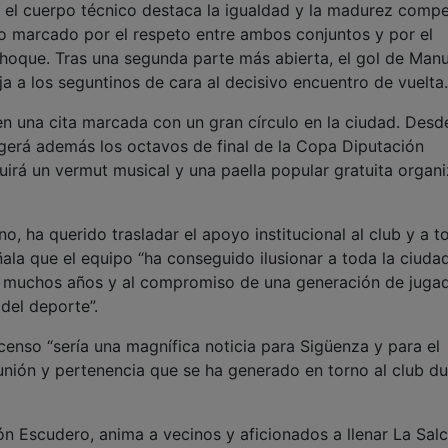
, el cuerpo técnico destaca la igualdad y la madurez compe
o marcado por el respeto entre ambos conjuntos y por el
choque. Tras una segunda parte más abierta, el gol de Man
a a los seguntinos de cara al decisivo encuentro de vuelta.
en una cita marcada con un gran círculo en la ciudad. Desd
gerá además los octavos de final de la Copa Diputación
uirá un vermut musical y una paella popular gratuita organ
, ha querido trasladar el apoyo institucional al club y a t
ñala que el equipo “ha conseguido ilusionar a toda la ciuda
 de muchos años y al compromiso de una generación de juga
del deporte”.
enso “sería una magnífica noticia para Sigüenza y para el
nión y pertenencia que se ha generado en torno al club du
ón Escudero, anima a vecinos y aficionados a llenar La Sal