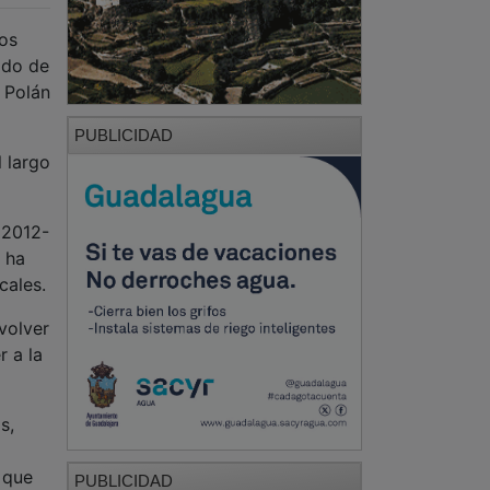
os
ido de
D Polán
PUBLICIDAD
 largo
 2012-
 ha
cales.
volver
r a la
s,
 que
PUBLICIDAD