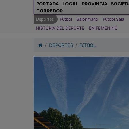
PORTADA
LOCAL
PROVINCIA
SOCIED
CORREDOR
Deportes
Fútbol
Balonmano
Fútbol Sala
HISTORIA DEL DEPORTE
EN FEMENINO
DEPORTES
FúTBOL