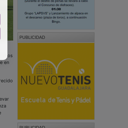
PUBLICIDAD
ltimos
te en
recido
levar
nza
e
PUBLICIDAD